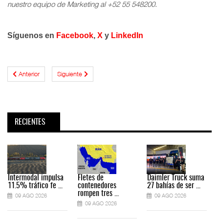
nuestro equipo de Marketing al +52 55 548200
.
Síguenos en
Facebook
,
X
y
LinkedIn
Anterior
Siguiente
RECIENTES
Intermodal impulsa
Fletes de
Daimler Truck suma
11.5% tráfico fe ...
contenedores
27 bahías de ser ...
rompen tres ...
09 AGO 2026
09 AGO 2026
09 AGO 2026