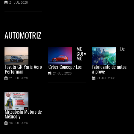
21 JUL 2026
AUTOMOTRIZ
MG
De
GO! y
MG
Toyota GR Yaris Aero
Cyber Concept: Los
fabricante de autos
Performan
a prove
21 JUL 2026
21 JUL 2026
21 JUL 2026
Mitsubishi Motors de
México y
16 JUL 2026