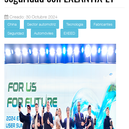
Creado: 30 Octubre 2024
China
Sector automotriz
Tecnologia
Fabricantes
Seguridad
Automóviles
EXEED