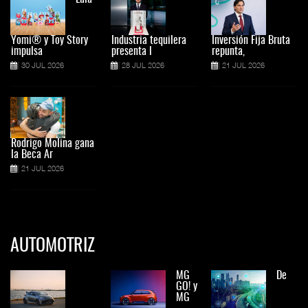
Yomi® y Toy Story
Industria tequilera
Inversión Fija Bruta
impulsa
presenta l
repunta,
30 JUL 2026
28 JUL 2026
21 JUL 2026
Rodrigo Molina gana
la Beca Ar
21 JUL 2026
AUTOMOTRIZ
MG
De
GO! y
MG