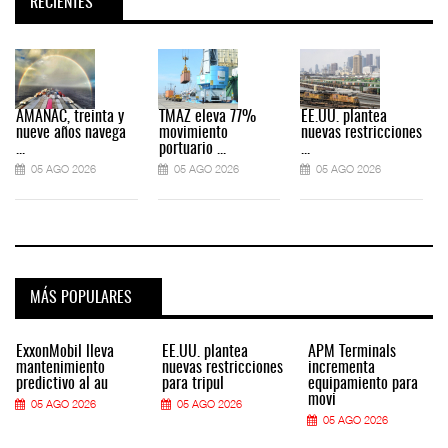
RECIENTES
AMANAC, treinta y
TMAZ eleva 77%
EE.UU. plantea
nueve años navega
movimiento
nuevas restricciones
...
portuario ...
...
.
05 AGO 2026
05 AGO 2026
05 AGO 2026
MÁS POPULARES
ExxonMobil lleva
EE.UU. plantea
APM Terminals
mantenimiento
nuevas restricciones
incrementa
predictivo al au
para tripul
equipamiento para
movi
05 AGO 2026
05 AGO 2026
05 AGO 2026