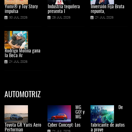
Yomi® y Toy Story
Industria tequilera
Inversión Fija Bruta
impulsa
presenta l
repunta,
30 JUL 2026
28 JUL 2026
21 JUL 2026
Rodrigo Molina gana
la Beca Ar
21 JUL 2026
AUTOMOTRIZ
MG
De
GO! y
MG
Toyota GR Yaris Aero
Cyber Concept: Los
fabricante de autos
Performan
a prove
21 JUL 2026