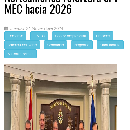
MEC hacia 2026
Creado: 21 Noviembre 2024
Comercio
T-MEC
Sector empresarial
Empleos
América del Norte
Concamin
Negocios
Manufactura
Materias primas