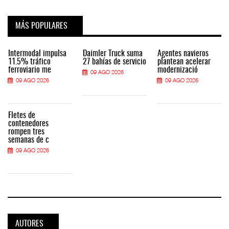
MÁS POPULARES
Intermodal impulsa
Daimler Truck suma
Agentes navieros
11.5% tráfico
27 bahías de servicio
plantean acelerar
ferroviario me
modernizació
09 AGO 2026
09 AGO 2026
09 AGO 2026
Fletes de
contenedores
rompen tres
semanas de c
09 AGO 2026
AUTORES