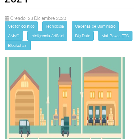
Creado: 28 Diciembre 2023
Sector logístico
Tecnologia
Cadenas de Suministro
AMVO
Inteligencia Artificial
Big Data
Mail Boxes ETC
Blockchain