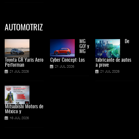
AUTOMOTRIZ
MG
De
GO! y
MG
Toyota GR Yaris Aero
Cyber Concept: Los
fabricante de autos
Performan
a prove
21 JUL 2026
21 JUL 2026
21 JUL 2026
Mitsubishi Motors de
México y
16 JUL 2026