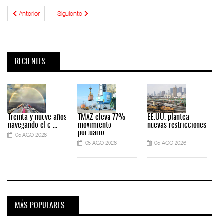
Anterior
Siguiente
RECIENTES
Treinta y nueve años
TMAZ eleva 77%
EE.UU. plantea
navegando el c ...
movimiento
nuevas restricciones
portuario ...
...
05 AGO 2026
05 AGO 2026
05 AGO 2026
MÁS POPULARES