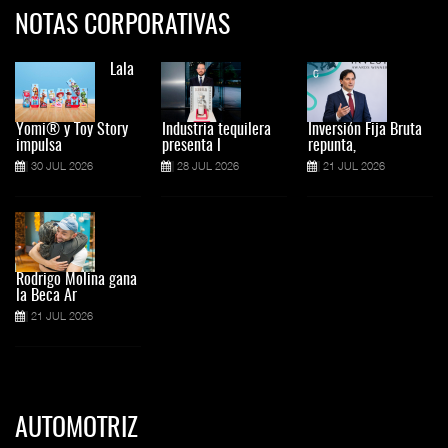
NOTAS CORPORATIVAS
Lala
Yomi® y Toy Story
Industria tequilera
Inversión Fija Bruta
impulsa
presenta l
repunta,
30 JUL 2026
28 JUL 2026
21 JUL 2026
Rodrigo Molina gana
la Beca Ar
21 JUL 2026
AUTOMOTRIZ