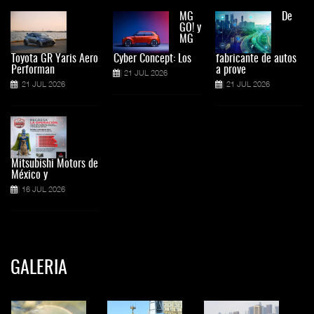
MG
De
GO! y
MG
Toyota GR Yaris Aero
Cyber Concept: Los
fabricante de autos
Performan
a prove
21 JUL 2026
21 JUL 2026
21 JUL 2026
Mitsubishi Motors de
México y
16 JUL 2026
GALERIA