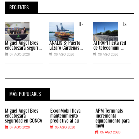
RECIENTES
IT-
La
Miguel Ángel Bres
ANÁLISIS: Puerto
ATTRAPI licita red
encabezará seguri ...
Lázaro Cárdenas ...
de telecomuni ...
07 AGO 2026
06 AGO 2026
06 AGO 2026
MÁS POPULARES
Miguel Ángel Bres
ExxonMobil lleva
APM Terminals
encabezará
mantenimiento
incrementa
seguridad en CONCA
predictivo al au
equipamiento para
movi
07 AGO 2026
05 AGO 2026
05 AGO 2026