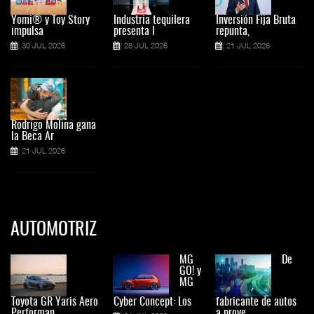
Yomi® y Toy Story
Industria tequilera
Inversión Fija Bruta
impulsa
presenta l
repunta,
30 JUL 2026
28 JUL 2026
21 JUL 2026
Rodrigo Molina gana
la Beca Ar
21 JUL 2026
AUTOMOTRIZ
MG
De
GO! y
MG
Toyota GR Yaris Aero
Cyber Concept: Los
fabricante de autos
Performan
a prove