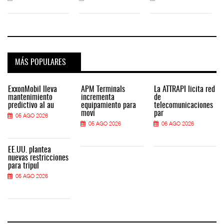
MÁS POPULARES
ExxonMobil lleva
APM Terminals
La ATTRAPI licita red
mantenimiento
incrementa
de
predictivo al au
equipamiento para
telecomunicaciones
movi
par
05 AGO 2026
05 AGO 2026
06 AGO 2026
EE.UU. plantea
nuevas restricciones
para tripul
05 AGO 2026