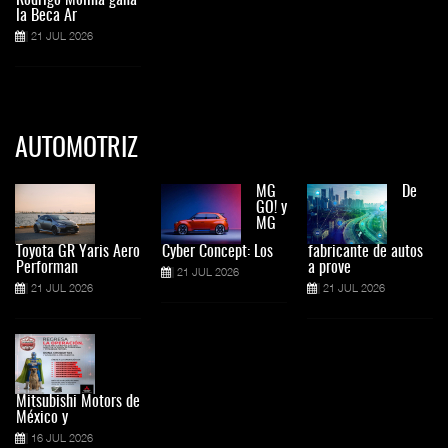
la Beca Ar
21 JUL 2026
AUTOMOTRIZ
MG
De
GO! y
MG
Toyota GR Yaris Aero
Cyber Concept: Los
fabricante de autos
Performan
a prove
21 JUL 2026
21 JUL 2026
21 JUL 2026
Mitsubishi Motors de
México y
16 JUL 2026