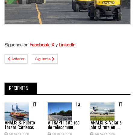
Síguenos en
Facebook
,
X
y
LinkedIn
Anterior
Siguiente
RECIENTES
IT-
La
IT-
ANÁLISIS: Puerto
ATTRAPI licita red
ANÁLISIS: Volaris
Lázaro Cárdenas ...
de telecomuni ...
abrirá ruta en ...
06 AGO 2026
06 AGO 2026
06 AGO 2026