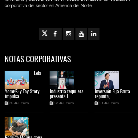
corporativa del sector en América del Norte.
NOTAS CORPORATIVAS
Lala
Yomi® y Toy Story
Industria tequilera
Inversión Fija Bruta
impulsa
presenta l
repunta,
30 JUL 2026
28 JUL 2026
21 JUL 2026
Rodrigo Molina gana