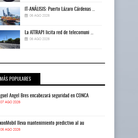
IT-ANÁLISIS: Puerto Lázaro Cárdenas ...
06 AGO 2026
La ATTRAPI licita red de telecomuni ...
06 AGO 2026
MÁS POPULARES
guel Ángel Bres encabezará seguridad en CONCA
Miguel Ángel 
07 AGO 2026
07 AGO 2026
xonMobil lleva mantenimiento predictivo al au
ExxonMobil lle
05 AGO 2026
05 AGO 2026