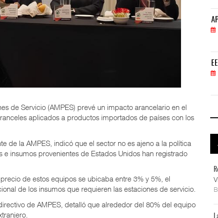
APM Terminals incrementa equipamiento para movi
AP
05 AGO 2026
EE.UU. plantea nuevas restricciones para tripul
EE
05 AGO 2026
es de Servicio (AMPES) prevé un impacto arancelario en el
 aranceles aplicados a productos importados de países con los
nte de la AMPES, indicó que el sector no es ajeno a la política
os e insumos provenientes de Estados Unidos han registrado
R
precio de estos equipos se ubicaba entre 3% y 5%, el
V
cional de los insumos que requieren las estaciones de servicio.
directivo de AMPES, detalló que alrededor del 80% del equipo
xtranjero.
L