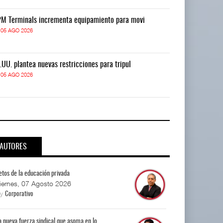
M Terminals incrementa equipamiento para movi
APM Terminals
05 AGO 2026
05 AGO 2026
.UU. plantea nuevas restricciones para tripul
EE.UU. plantea
05 AGO 2026
05 AGO 2026
AUTORES
etos de la educación privada
iernes, 07 Agosto 2026
By
Corporativo
a nueva fuerza sindical que asoma en lo...