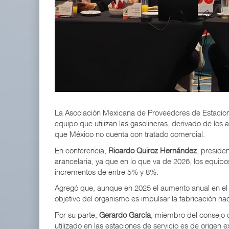
APM Terminals incrementa equipamiento para movi
05 AGO 2026
EE.UU. plantea nuevas restricciones para tripul
05 AGO 2026
La Asociación Mexicana de Proveedores de Estacion
equipo que utilizan las gasolineras, derivado de los
que México no cuenta con tratado comercial.
En conferencia,
Ricardo Quiroz Hernández
, preside
arancelaria, ya que en lo que va de 2026, los equip
incrementos de entre 5% y 8%.
Agregó que, aunque en 2025 el aumento anual en el 
objetivo del organismo es impulsar la fabricación na
Por su parte,
Gerardo García
, miembro del consejo 
utilizado en las estaciones de servicio es de origen e