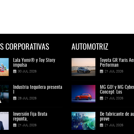
S CORPORATIVAS
AUTOMOTRIZ
Lala Yomi® y Toy Story
Toyota GR Yaris Aero
Lala Yomi® y Toy St
Toyota GR Yaris Ae
impulsa
Performan
impulsa
Performan
30 JUL 2026
21 JUL 2026
30 JUL 2026
21 JUL 2026
Industria tequilera presenta
MG GO! y MG Cyber
Industria tequilera p
MG GO! y MG Cybe
l
Concept: Los
l
Concept: Los
28 JUL 2026
21 JUL 2026
28 JUL 2026
21 JUL 2026
Inversión Fija Bruta
De fabricante de autos a
Inversión Fija Bruta
De fabricante de a
repunta,
prove
repunta,
prove
21 JUL 2026
21 JUL 2026
21 JUL 2026
21 JUL 2026