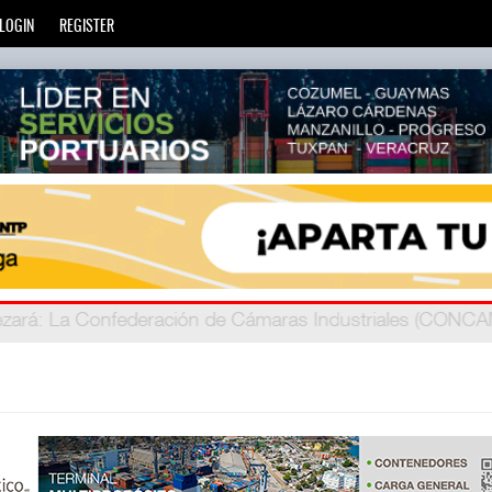
LOGIN
REGISTER
zará
privada
: Más de 20 mil escuelas privadas atienden a más d