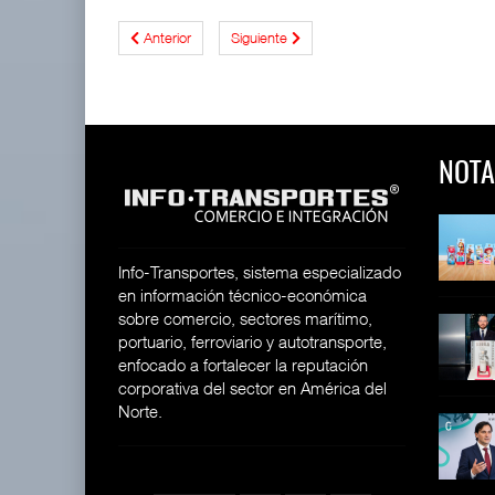
Anterior
Siguiente
NOTA
 y Toy Story
Lala Yomi® y Toy Story
Toyota GR Yaris Aero
impulsa
Performan
26
30 JUL 2026
21 JUL 2026
Info-Transportes, sistema especializado
en información técnico-económica
sobre comercio, sectores marítimo,
equilera presenta
Industria tequilera presenta
MG GO! y MG Cyber
portuario, ferroviario y autotransporte,
l
Concept: Los
26
enfocado a fortalecer la reputación
28 JUL 2026
21 JUL 2026
corporativa del sector en América del
Norte.
ija Bruta
Inversión Fija Bruta
De fabricante de autos a
repunta,
prove
26
21 JUL 2026
21 JUL 2026