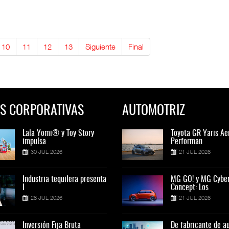
10
11
12
13
Siguiente
Final
S CORPORATIVAS
AUTOMOTRIZ
Lala Yomi® y Toy Story
Toyota GR Yaris Aero
Lala Yomi® y Toy St
Toyota GR Yaris Ae
impulsa
Performan
impulsa
Performan
30 JUL 2026
21 JUL 2026
30 JUL 2026
21 JUL 2026
Industria tequilera presenta
MG GO! y MG Cyber
Industria tequilera p
MG GO! y MG Cybe
l
Concept: Los
l
Concept: Los
28 JUL 2026
21 JUL 2026
28 JUL 2026
21 JUL 2026
Inversión Fija Bruta
De fabricante de autos a
Inversión Fija Bruta
De fabricante de a