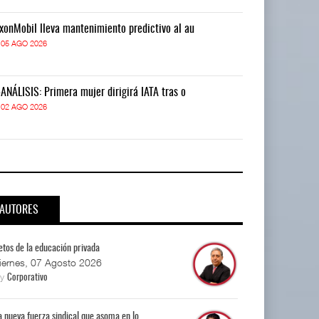
xonMobil lleva mantenimiento predictivo al au
ExxonMobil lle
05 AGO 2026
05 AGO 2026
-ANÁLISIS: Primera mujer dirigirá IATA tras o
IT-ANÁLISIS: P
02 AGO 2026
02 AGO 2026
AUTORES
etos de la educación privada
iernes, 07 Agosto 2026
By
Corporativo
a nueva fuerza sindical que asoma en lo...