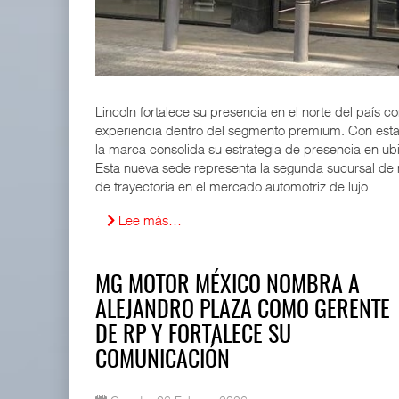
ExxonMobil lleva mantenimiento predictivo al au
05 AGO 2026
Lincoln fortalece su presencia en el norte del país 
IT-ANÁLISIS: Primera mujer dirigirá IATA tras o
experiencia dentro del segmento premium. Con esta 
02 AGO 2026
la marca consolida su estrategia de presencia en ub
Esta nueva sede representa la segunda sucursal de nu
de trayectoria en el mercado automotriz de lujo.
Lee más…
MG MOTOR MÉXICO NOMBRA A
ALEJANDRO PLAZA COMO GERENTE
DE RP Y FORTALECE SU
COMUNICACIÓN