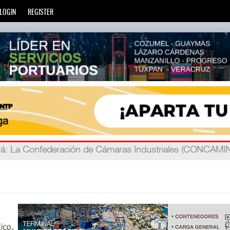
LOGIN
REGISTER
á
ada
: Más de 20 mil escuelas privadas atienden a más de ci