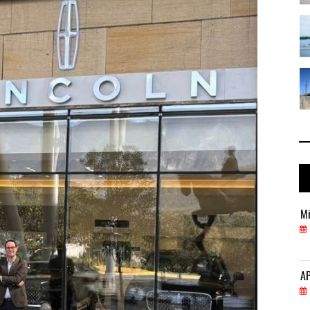
 ...
IT-ANÁLISIS: Puerto Lázaro Cárdenas ...
06 AGO 2026
 ...
La ATTRAPI licita red de telecomuni ...
06 AGO 2026
Miguel Ángel Bres encabezará seguridad en CONCA
Mi
07 AGO 2026
APM Terminals incrementa equipamiento para movi
AP
05 AGO 2026