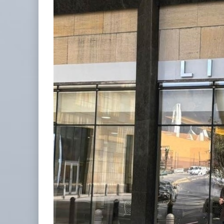
IT-ANÁLISIS: Puerto Lázaro Cárdenas
06 AGO 2026
La ATTRAPI licita red de telecomuni
06 AGO 2026
Miguel Ángel Bres encabezará seguridad en CONCA
07 AGO 2026
APM Terminals incrementa equipamiento para movi
05 AGO 2026