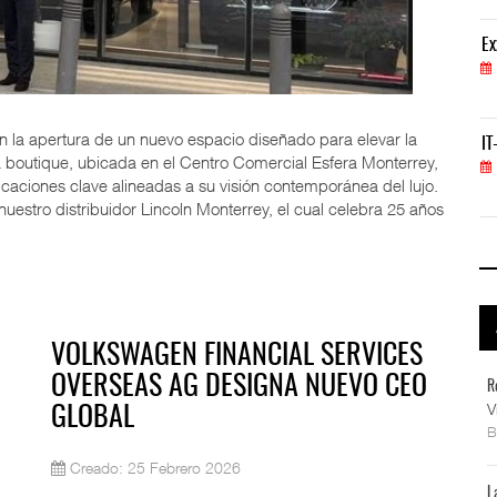
ExxonMobil lleva mantenimiento predictivo al au
Ex
05 AGO 2026
con la apertura de un nuevo espacio diseñado para elevar la
IT-ANÁLISIS: Primera mujer dirigirá IATA tras o
IT
boutique, ubicada en el Centro Comercial Esfera Monterrey,
02 AGO 2026
icaciones clave alineadas a su visión contemporánea del lujo.
estro distribuidor Lincoln Monterrey, el cual celebra 25 años
VOLKSWAGEN FINANCIAL SERVICES
OVERSEAS AG DESIGNA NUEVO CEO
R
V
GLOBAL
Creado: 25 Febrero 2026
L