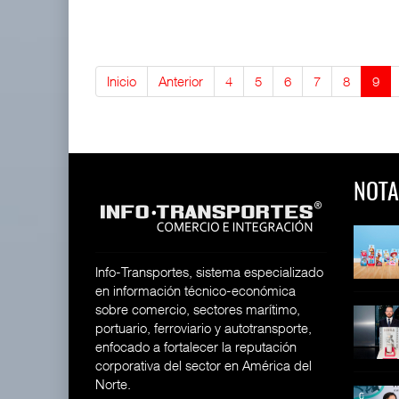
Inicio
Anterior
4
5
6
7
8
9
NOTA
 y Toy Story
Lala Yomi® y Toy Story
Toyota GR Yaris Aero
impulsa
Performan
26
30 JUL 2026
21 JUL 2026
Info-Transportes, sistema especializado
en información técnico-económica
sobre comercio, sectores marítimo,
equilera presenta
Industria tequilera presenta
MG GO! y MG Cyber
portuario, ferroviario y autotransporte,
l
Concept: Los
26
enfocado a fortalecer la reputación
28 JUL 2026
21 JUL 2026
corporativa del sector en América del
Norte.
ija Bruta
Inversión Fija Bruta
De fabricante de autos a