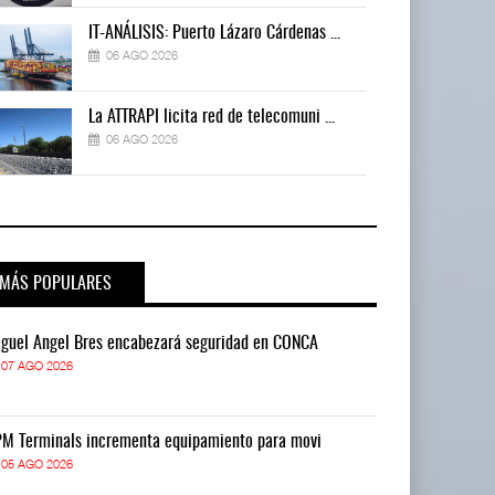
IT-ANÁLISIS: Puerto Lázaro Cárdenas ...
06 AGO 2026
La ATTRAPI licita red de telecomuni ...
06 AGO 2026
MÁS POPULARES
guel Ángel Bres encabezará seguridad en CONCA
Miguel Ángel 
07 AGO 2026
07 AGO 2026
M Terminals incrementa equipamiento para movi
APM Terminals
05 AGO 2026
05 AGO 2026