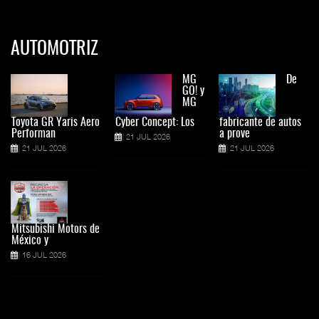
AUTOMOTRIZ
MG
De
GO! y
MG
Toyota GR Yaris Aero
Cyber Concept: Los
fabricante de autos
Performan
a prove
21 JUL 2026
21 JUL 2026
21 JUL 2026
Mitsubishi Motors de
México y
16 JUL 2026