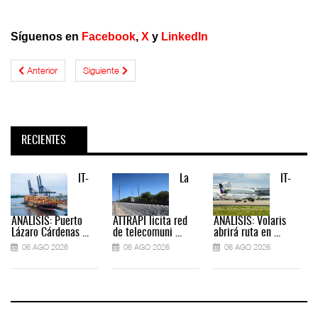
Síguenos en
Facebook
,
X
y
LinkedIn
Anterior
Siguiente
RECIENTES
IT-
La
IT-
ANÁLISIS: Puerto
ATTRAPI licita red
ANÁLISIS: Volaris
Lázaro Cárdenas ...
de telecomuni ...
abrirá ruta en ...
06 AGO 2026
06 AGO 2026
06 AGO 2026