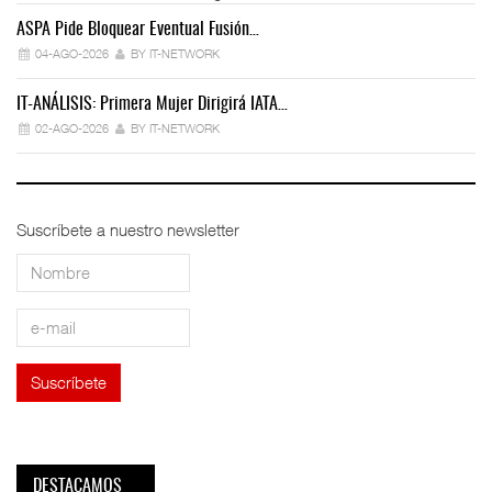
ASPA Pide Bloquear Eventual Fusión…
IT
04-AGO-2026
BY IT-NETWORK
IT-ANÁLISIS: Primera Mujer Dirigirá IATA…
IT
02-AGO-2026
BY IT-NETWORK
Suscríbete a nuestro newsletter
DESTACAMOS