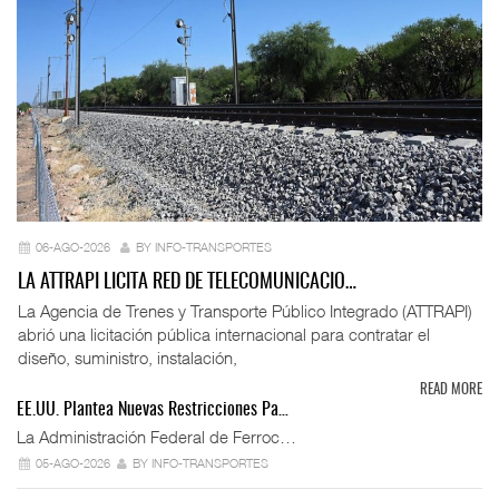
06-AGO-2026
BY INFO-TRANSPORTES
LA ATTRAPI LICITA RED DE TELECOMUNICACIO…
La Agencia de Trenes y Transporte Público Integrado (ATTRAPI)
abrió una licitación pública internacional para contratar el
diseño, suministro, instalación,
READ MORE
EE.UU. Plantea Nuevas Restricciones Pa…
La Administración Federal de Ferroc…
05-AGO-2026
BY INFO-TRANSPORTES