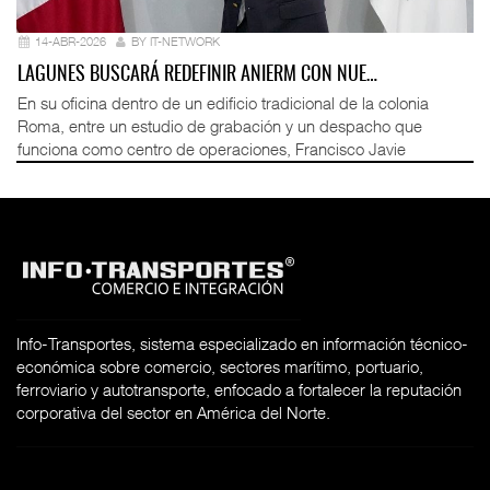
14-ABR-2026
BY IT-NETWORK
LAGUNES BUSCARÁ REDEFINIR ANIERM CON NUE…
En su oficina dentro de un edificio tradicional de la colonia
Roma, entre un estudio de grabación y un despacho que
funciona como centro de operaciones, Francisco Javie
Info-Transportes, sistema especializado en información técnico-
económica sobre comercio, sectores marítimo, portuario,
ferroviario y autotransporte, enfocado a fortalecer la reputación
corporativa del sector en América del Norte.