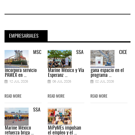
EMPRESARIALES
MSC
SSA
CICE
incorpora servicio
Marine México y Vía
gana espacio en el
PAMEX en ...
Esperanz ...
programa ...
12 JUL 2026
06 JUL 2026
02 JUL 2026
READ MORE
READ MORE
READ MORE
SSA
Marine México
MiPyMEs impulsan
refuerza briga ...
el empleo y el ...