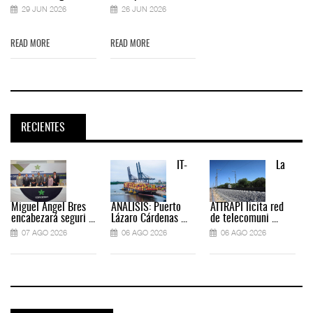
29 JUN 2026
26 JUN 2026
READ MORE
READ MORE
RECIENTES
IT-
La
Miguel Ángel Bres
ANÁLISIS: Puerto
ATTRAPI licita red
encabezará seguri ...
Lázaro Cárdenas ...
de telecomuni ...
07 AGO 2026
06 AGO 2026
06 AGO 2026