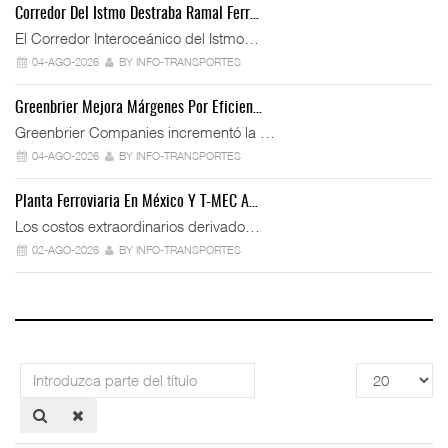
Corredor Del Istmo Destraba Ramal Ferr…
El Corredor Interoceánico del Istmo…
04-AGO-2026
BY INFO-TRANSPORTES
Greenbrier Mejora Márgenes Por Eficien…
Greenbrier Companies incrementó la …
04-AGO-2026
BY INFO-TRANSPORTES
Planta Ferroviaria En México Y T-MEC A…
Los costos extraordinarios derivado…
02-AGO-2026
BY INFO-TRANSPORTES
Introduzca
Cantidad
parte
a
del
mostrar
título