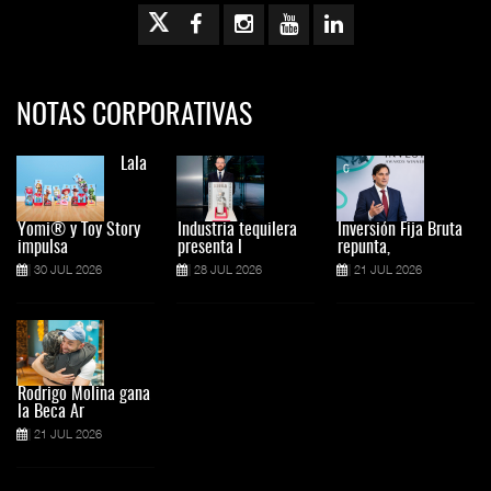
NOTAS CORPORATIVAS
Lala
Yomi® y Toy Story
Industria tequilera
Inversión Fija Bruta
impulsa
presenta l
repunta,
30 JUL 2026
28 JUL 2026
21 JUL 2026
Rodrigo Molina gana
la Beca Ar
21 JUL 2026