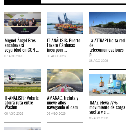
Miguel Ángel Bres
IT-ANÁLISIS: Puerto
La ATTRAPI licita red
encabezará
Lázaro Cárdenas
de
seguridad en CON ...
incorpora ...
telecomunicaciones
p ...
07 AGO 2026
06 AGO 2026
06 AGO 2026
IT-ANÁLISIS: Volaris
AMANAC, treinta y
abrirá ruta entre
nueve años
TMAZ eleva 77%
Washin ...
navegando el cam ...
movimiento de carga
suelta y s ...
06 AGO 2026
05 AGO 2026
05 AGO 2026