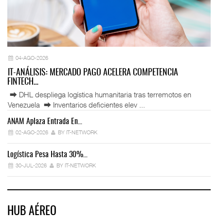
04-AGO-2026
IT-ANÁLISIS: MERCADO PAGO ACELERA COMPETENCIA
FINTECH…
⮕ DHL despliega logística humanitaria tras terremotos en
Venezuela ⮕ Inventarios deficientes elev ...
ANAM Aplaza Entrada En…
IT
02-AGO-2026
BY IT-NETWORK
Logística Pesa Hasta 30%…
Ex
30-JUL-2026
BY IT-NETWORK
HUB AÉREO