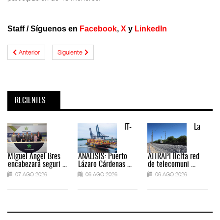
Staff
/
Síguenos en
Facebook
,
X
y
LinkedIn
Anterior
Siguiente
RECIENTES
IT-
La
Miguel Ángel Bres
ANÁLISIS: Puerto
ATTRAPI licita red
encabezará seguri ...
Lázaro Cárdenas ...
de telecomuni ...
07 AGO 2026
06 AGO 2026
06 AGO 2026