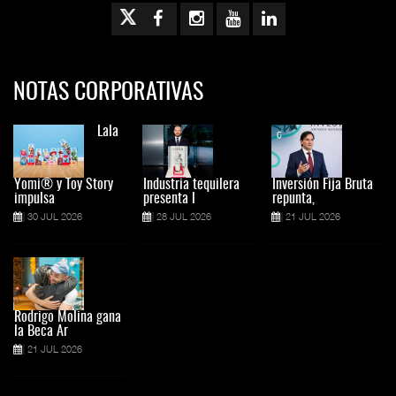
NOTAS CORPORATIVAS
Lala
Yomi® y Toy Story
Industria tequilera
Inversión Fija Bruta
impulsa
presenta l
repunta,
30 JUL 2026
28 JUL 2026
21 JUL 2026
Rodrigo Molina gana
la Beca Ar
21 JUL 2026