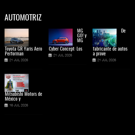
AUTOMOTRIZ
MG
De
GO! y
MG
Toyota GR Yaris Aero
Cyber Concept: Los
fabricante de autos
Performan
a prove
21 JUL 2026
21 JUL 2026
21 JUL 2026
Mitsubishi Motors de
México y
16 JUL 2026