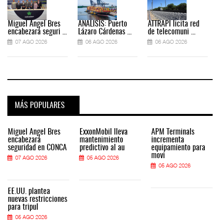
Miguel Ángel Bres
ANÁLISIS: Puerto
ATTRAPI licita red
encabezará seguri ...
Lázaro Cárdenas ...
de telecomuni ...
07 AGO 2026
06 AGO 2026
06 AGO 2026
MÁS POPULARES
Miguel Ángel Bres
ExxonMobil lleva
APM Terminals
encabezará
mantenimiento
incrementa
seguridad en CONCA
predictivo al au
equipamiento para
movi
07 AGO 2026
05 AGO 2026
05 AGO 2026
EE.UU. plantea
nuevas restricciones
para tripul
05 AGO 2026