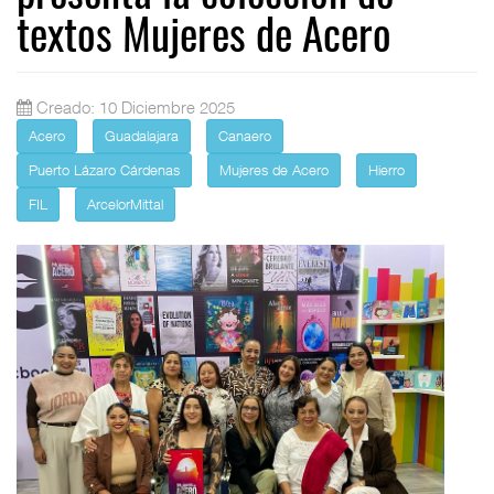
textos Mujeres de Acero
Creado: 10 Diciembre 2025
Acero
Guadalajara
Canaero
Puerto Lázaro Cárdenas
Mujeres de Acero
Hierro
FIL
ArcelorMittal