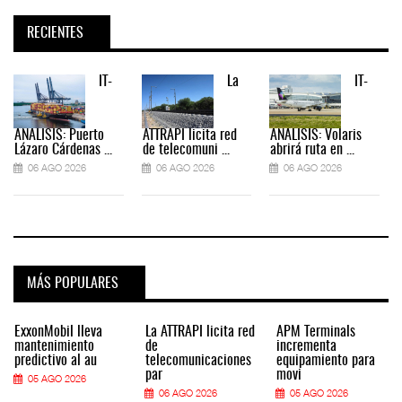
RECIENTES
IT-
La
IT-
ANÁLISIS: Puerto
ATTRAPI licita red
ANÁLISIS: Volaris
Lázaro Cárdenas ...
de telecomuni ...
abrirá ruta en ...
06 AGO 2026
06 AGO 2026
06 AGO 2026
MÁS POPULARES
ExxonMobil lleva
La ATTRAPI licita red
APM Terminals
mantenimiento
de
incrementa
predictivo al au
telecomunicaciones
equipamiento para
par
movi
05 AGO 2026
06 AGO 2026
05 AGO 2026