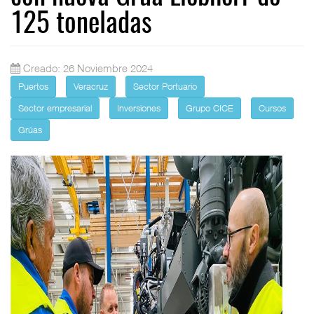
125 toneladas
Creado: 26 Noviembre 2024
Puertos
Veracruz
Sector Portuario
Sector empresarial
Inversiones
Grupo CICE
Cursos
Grúas