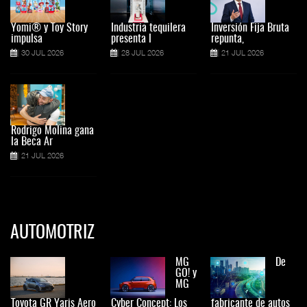
Yomi® y Toy Story
Industria tequilera
Inversión Fija Bruta
impulsa
presenta l
repunta,
30 JUL 2026
28 JUL 2026
21 JUL 2026
Rodrigo Molina gana
la Beca Ar
21 JUL 2026
AUTOMOTRIZ
MG
De
GO! y
MG
Toyota GR Yaris Aero
Cyber Concept: Los
fabricante de autos