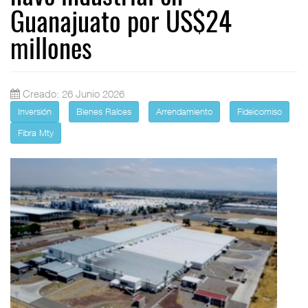
Guanajuato por US$24
millones
Creado: 26 Junio 2026
Inversión
Bienes Raíces
Arrendamiento
Fideicomiso
Fibra Mty