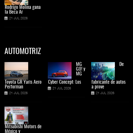
Rodrigo Molina gana
la Beca Ar
21 JUL 2026
AUTOMOTRIZ
MG
De
GO! y
MG
Toyota GR Yaris Aero
Cyber Concept: Los
fabricante de autos
Performan
a prove
21 JUL 2026
21 JUL 2026
21 JUL 2026
Mitsubishi Motors de
México y