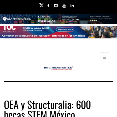
OEA y Structuralia: 600
becas STEM México