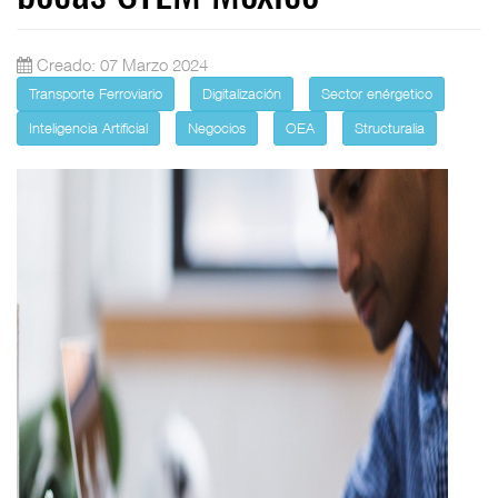
Creado: 07 Marzo 2024
Transporte Ferroviario
Digitalización
Sector enérgetico
Inteligencia Artificial
Negocios
OEA
Structuralia