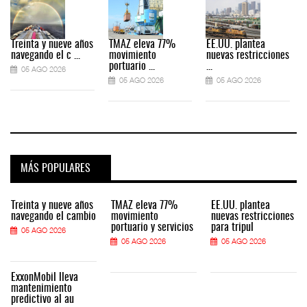
Treinta y nueve años
TMAZ eleva 77%
EE.UU. plantea
navegando el c ...
movimiento
nuevas restricciones
portuario ...
...
05 AGO 2026
05 AGO 2026
05 AGO 2026
MÁS POPULARES
Treinta y nueve años
TMAZ eleva 77%
EE.UU. plantea
navegando el cambio
movimiento
nuevas restricciones
portuario y servicios
para tripul
05 AGO 2026
05 AGO 2026
05 AGO 2026
ExxonMobil lleva
mantenimiento
predictivo al au