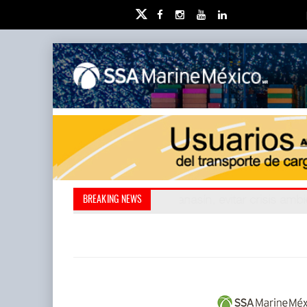
Kanasín, evitar crisis amb
AMANAC, treinta y nu
BREAKING NEWS
también ha redefini