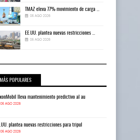
TMAZ eleva 77% movimiento de carga ...
05 AGO 2026
EE.UU. plantea nuevas restricciones ...
05 AGO 2026
MÁS POPULARES
xonMobil lleva mantenimiento predictivo al au
ExxonMobil lle
05 AGO 2026
05 AGO 2026
.UU. plantea nuevas restricciones para tripul
EE.UU. plantea
05 AGO 2026
05 AGO 2026