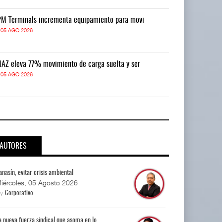
M Terminals incrementa equipamiento para movi
APM Terminals
05 AGO 2026
05 AGO 2026
AZ eleva 77% movimiento de carga suelta y ser
TMAZ eleva 77
05 AGO 2026
05 AGO 2026
AUTORES
anasín, evitar crisis ambiental
iércoles, 05 Agosto 2026
By
Corporativo
a nueva fuerza sindical que asoma en lo...