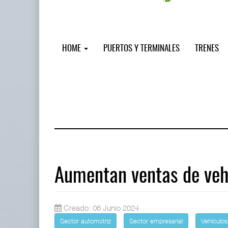
HOME
PUERTOS Y TERMINALES
TRENES
Aumentan ventas de veh
AMANAC, treinta y nueve años naveg
Creado: 06 Junio 2024
05 AGO 2026
Sector automotriz
Sector empresarial
Vehículos