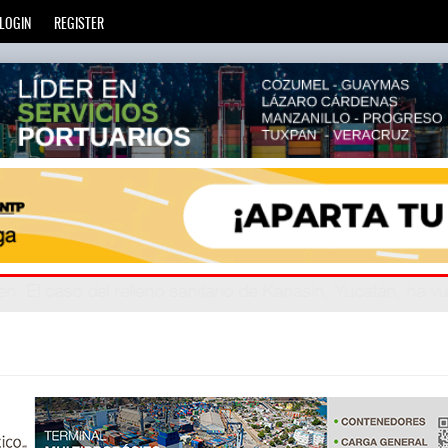
LOGIN
REGISTER
ien
eve años
: La transformación del comercio marítimo mundia