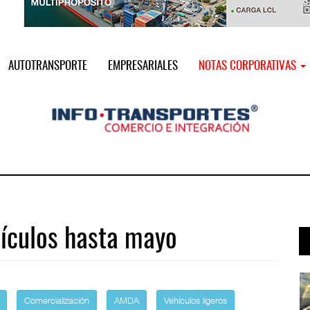
AUTOTRANSPORTE
EMPRESARIALES
NOTAS CORPORATIVAS
ículos hasta mayo
a ...
AMANAC, treinta y nueve años navega ...
05 AGO 2026
Comercialización
AMDA
Vehículos ligeros