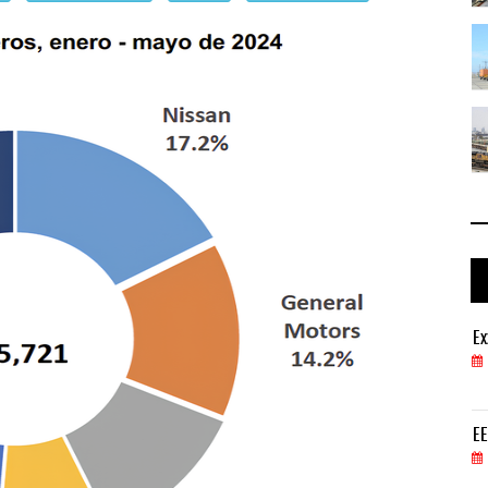
ga ...
TMAZ eleva 77% movimiento de carga ...
05 AGO 2026
 ...
EE.UU. plantea nuevas restricciones ...
05 AGO 2026
ExxonMobil lleva mantenimiento predictivo al au
Ex
05 AGO 2026
EE.UU. plantea nuevas restricciones para tripul
EE
05 AGO 2026