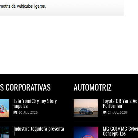
S CORPORATIVAS
AUTOMOTRIZ
Lala Yomi® y Toy Story
Toyota GR Yaris Aero
Lala Yomi® y Toy St
Toyota GR Yaris Ae
impulsa
Performan
impulsa
Performan
30 JUL 2026
21 JUL 2026
30 JUL 2026
21 JUL 2026
Industria tequilera presenta
MG GO! y MG Cyber
Industria tequilera p
MG GO! y MG Cybe
l
Concept: Los
l
Concept: Los