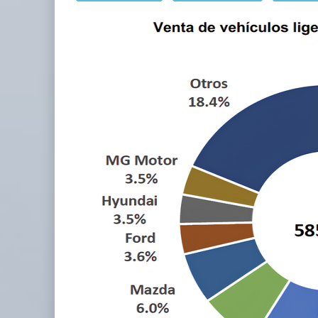
TMAZ eleva 77% movimiento de car
05 AGO 2026
EE.UU. plantea nuevas restricciones
05 AGO 2026
ExxonMobil lleva mantenimiento predictivo al au
05 AGO 2026
EE.UU. plantea nuevas restricciones para tripul
05 AGO 2026