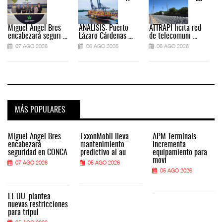
Miguel Ángel Bres
ANÁLISIS: Puerto
ATTRAPI licita red
encabezará seguri ...
Lázaro Cárdenas ...
de telecomuni ...
07 AGO 2026
06 AGO 2026
06 AGO 2026
MÁS POPULARES
Miguel Ángel Bres
ExxonMobil lleva
APM Terminals
encabezará
mantenimiento
incrementa
seguridad en CONCA
predictivo al au
equipamiento para
movi
07 AGO 2026
05 AGO 2026
05 AGO 2026
EE.UU. plantea
nuevas restricciones
para tripul