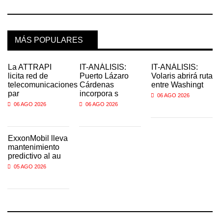
MÁS POPULARES
La ATTRAPI
IT-ANÁLISIS:
IT-ANÁLISIS:
licita red de
Puerto Lázaro
Volaris abrirá ruta
telecomunicaciones
Cárdenas
entre Washingt
par
incorpora s
06 AGO 2026
06 AGO 2026
06 AGO 2026
ExxonMobil lleva
mantenimiento
predictivo al au
05 AGO 2026