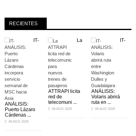
RECIENTES
IT-
La
IT-
ATTRAPI licita
ANÁLISIS:
red de
Volaris abrirá
telecomuni ...
ruta en ...
ANÁLISIS:
Puerto Lázaro
06 AGO 2026
06 AGO 2026
Cárdenas ...
06 AGO 2026