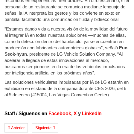
recorridos en experiencias memorables. En otro escenario, si el
personal de un restaurante se comunica mediante lenguaje de
señas, la IA interpreta los gestos y los convierte en texto en
pantalla, facilitando una comunicación fluida y bidireccional.
“Estamos dando vida a nuestra visión de la movilidad del futuro
al integrar IA en todas nuestras soluciones —muchas de ellas,
como la detección dentro del habitáculo, ya se encuentran en
producción con fabricantes automotrices globales”, señaló
Eun
Seok-hyun
, presidente de LG Vehicle Solution Company. “Al
acelerar la llegada de estas innovaciones al mercado,
buscamos ser pioneros en la era de los vehículos impulsados
por inteligencia artificial en los próximos años”.
Las soluciones vehiculares impulsadas por IA de LG estarán en
exhibición en el stand de la compañía durante CES 2026, del 6
al 9 de enero (#15004, Las Vegas Convention Center).
Staff
/
Síguenos en
Facebook
,
X
y
LinkedIn
Anterior
Siguiente