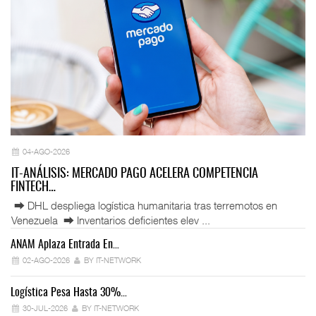
04-AGO-2026
IT-ANÁLISIS: MERCADO PAGO ACELERA COMPETENCIA
FINTECH…
⮕ DHL despliega logística humanitaria tras terremotos en
Venezuela ⮕ Inventarios deficientes elev ...
ANAM Aplaza Entrada En…
IT
02-AGO-2026
BY IT-NETWORK
Logística Pesa Hasta 30%…
Ex
30-JUL-2026
BY IT-NETWORK