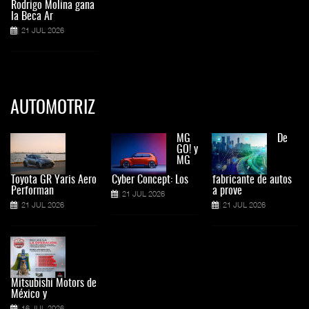
Rodrigo Molina gana
la Beca Ar
21 JUL 2026
AUTOMOTRIZ
MG
De
GO! y
MG
Toyota GR Yaris Aero
Cyber Concept: Los
fabricante de autos
Performan
a prove
21 JUL 2026
21 JUL 2026
21 JUL 2026
Mitsubishi Motors de
México y
16 JUL 2026