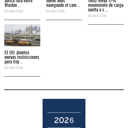
abrirá ruta entre
nueve años
TMAZ eleva 77%
Washin ...
navegando el cam ...
movimiento de carga
suelta y s ...
06 AGO 2026
05 AGO 2026
05 AGO 2026
EE.UU. plantea
nuevas restricciones
para trip ...
05 AGO 2026