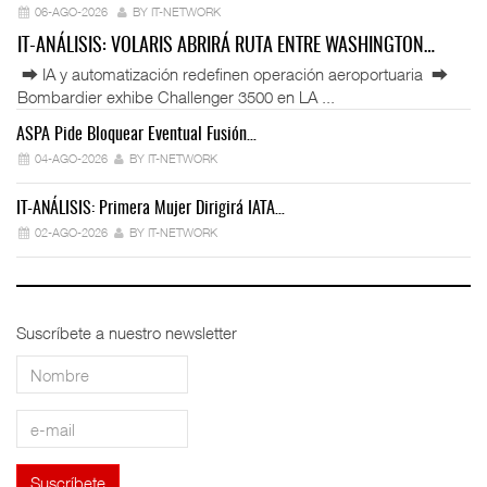
06-AGO-2026
BY IT-NETWORK
IT-ANÁLISIS: VOLARIS ABRIRÁ RUTA ENTRE WASHINGTON…
⮕ IA y automatización redefinen operación aeroportuaria ⮕
Bombardier exhibe Challenger 3500 en LA ...
ASPA Pide Bloquear Eventual Fusión…
IT
04-AGO-2026
BY IT-NETWORK
IT-ANÁLISIS: Primera Mujer Dirigirá IATA…
IT
02-AGO-2026
BY IT-NETWORK
Suscríbete a nuestro newsletter