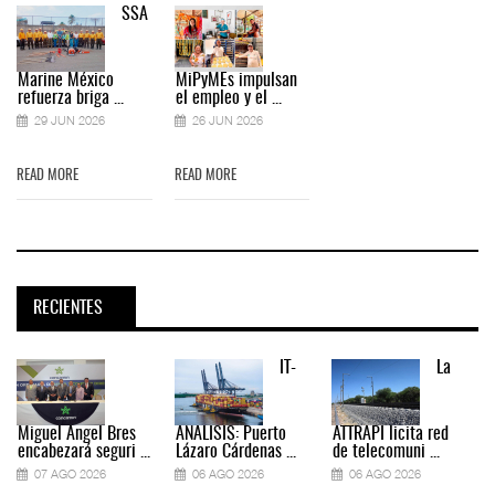
SSA
Marine México
MiPyMEs impulsan
refuerza briga ...
el empleo y el ...
29 JUN 2026
26 JUN 2026
READ MORE
READ MORE
RECIENTES
IT-
La
Miguel Ángel Bres
ANÁLISIS: Puerto
ATTRAPI licita red
encabezará seguri ...
Lázaro Cárdenas ...
de telecomuni ...
07 AGO 2026
06 AGO 2026
06 AGO 2026