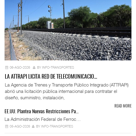
06-AGO-2026
BY INFO-TRANSPORTES
LA ATTRAPI LICITA RED DE TELECOMUNICACIO…
La Agencia de Trenes y Transporte Público Integrado (ATTRAPI)
abrió una licitación pública internacional para contratar el
diseño, suministro, instalación,
READ MORE
EE.UU. Plantea Nuevas Restricciones Pa…
La Administración Federal de Ferroc…
05-AGO-2026
BY INFO-TRANSPORTES