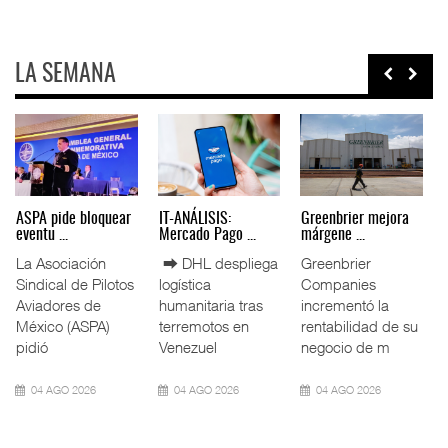
LA SEMANA
Miguel Ángel Bres
IT-ANÁLISIS: Puerto
La ATTRAPI licita
encabez ...
Lázar ...
red de ...
La Confederación
⮕ Canal de
La Agencia de
de Cámaras
Panamá reducirá
Trenes y
Industriales
nuevamente el
Transporte Público
(CONCAMIN)
calado de
Integrado
designó a Migu
Neopanamax ⮕
(ATTRAPI) abri
07 AGO 2026
06 AGO 2026
06 AGO 2026