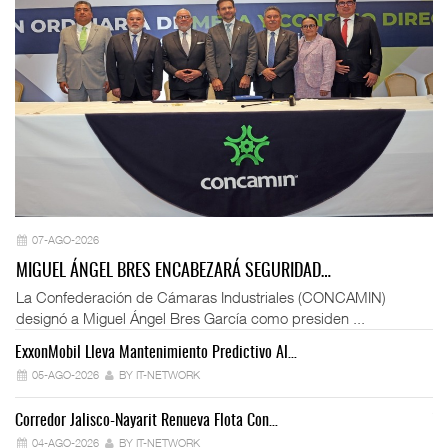
07-AGO-2026
MIGUEL ÁNGEL BRES ENCABEZARÁ SEGURIDAD…
La Confederación de Cámaras Industriales (CONCAMIN)
designó a Miguel Ángel Bres García como presiden ...
ExxonMobil Lleva Mantenimiento Predictivo Al…
La
05-AGO-2026
BY IT-NETWORK
Corredor Jalisco-Nayarit Renueva Flota Con…
Tr
04-AGO-2026
BY IT-NETWORK