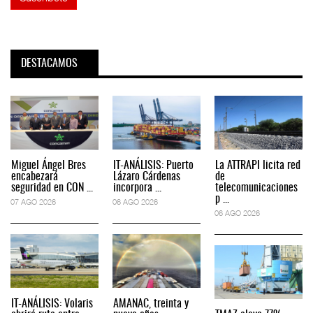
DESTACAMOS
Miguel Ángel Bres
IT-ANÁLISIS: Puerto
La ATTRAPI licita red
encabezará
Lázaro Cárdenas
de
seguridad en CON ...
incorpora ...
telecomunicaciones
p ...
07 AGO 2026
06 AGO 2026
06 AGO 2026
IT-ANÁLISIS: Volaris
AMANAC, treinta y