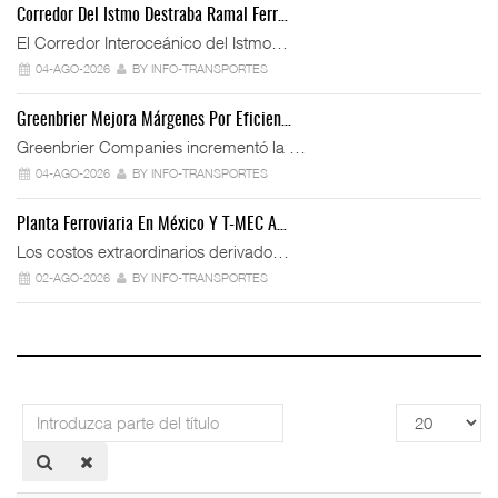
Corredor Del Istmo Destraba Ramal Ferr…
El Corredor Interoceánico del Istmo…
04-AGO-2026
BY INFO-TRANSPORTES
Greenbrier Mejora Márgenes Por Eficien…
Greenbrier Companies incrementó la …
04-AGO-2026
BY INFO-TRANSPORTES
Planta Ferroviaria En México Y T-MEC A…
Los costos extraordinarios derivado…
02-AGO-2026
BY INFO-TRANSPORTES
Introduzca
Cantidad
parte
a
del
mostrar
título