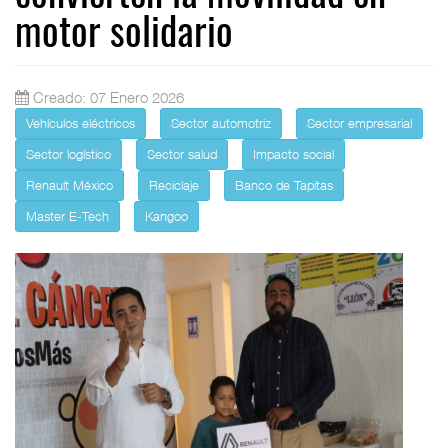
motor solidario
Creado: 07 Enero 2026
Vehículos eléctricos
Sector automotriz
Sector empresarial
Sector logístico
Sector salud
Impacto social
Renault México
Reciclaje
Banco de Tapitas
Master E-Tech
Kangoo