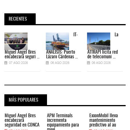
RECIENTES
IT-
La
Miguel Ángel Bres
ANÁLISIS: Puerto
ATTRAPI licita red
encabezará seguri ...
Lázaro Cárdenas ...
de telecomuni ...
07 AGO 2026
06 AGO 2026
06 AGO 2026
MÁS POPULARES
Miguel Ángel Bres
APM Terminals
ExxonMobil lleva
encabezará
incrementa
mantenimiento
seguridad en CONCA
equipamiento para
predictivo al au
movi