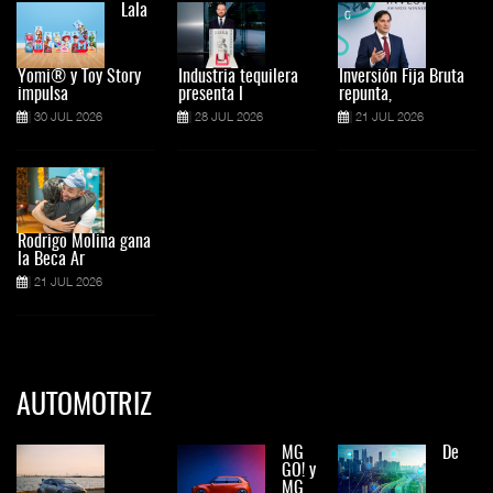
Lala
Yomi® y Toy Story
Industria tequilera
Inversión Fija Bruta
impulsa
presenta l
repunta,
30 JUL 2026
28 JUL 2026
21 JUL 2026
Rodrigo Molina gana
la Beca Ar
21 JUL 2026
AUTOMOTRIZ
MG
De
GO! y
MG