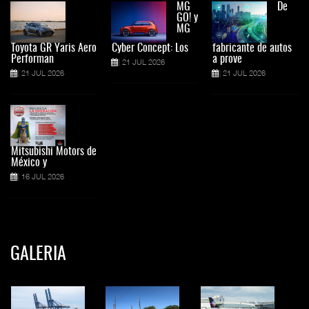
MG
De
GO! y
MG
Toyota GR Yaris Aero
Cyber Concept: Los
fabricante de autos
Performan
a prove
21 JUL 2026
21 JUL 2026
21 JUL 2026
Mitsubishi Motors de
México y
16 JUL 2026
GALERIA