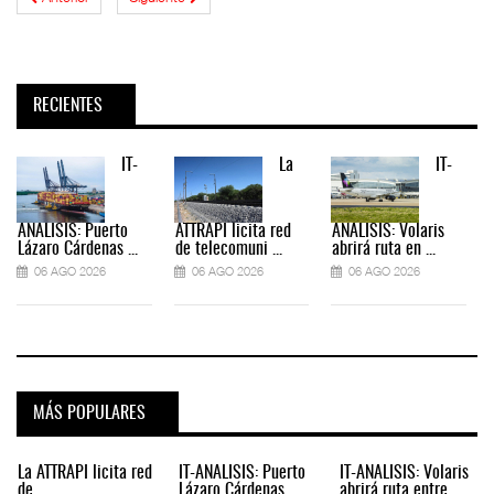
RECIENTES
IT-
La
IT-
ANÁLISIS: Puerto
ATTRAPI licita red
ANÁLISIS: Volaris
Lázaro Cárdenas ...
de telecomuni ...
abrirá ruta en ...
06 AGO 2026
06 AGO 2026
06 AGO 2026
MÁS POPULARES
La ATTRAPI licita red
IT-ANÁLISIS: Puerto
IT-ANÁLISIS: Volaris
de
Lázaro Cárdenas
abrirá ruta entre