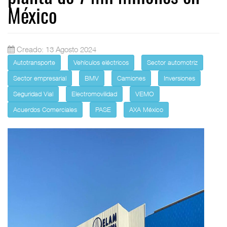
México
Creado: 13 Agosto 2024
Autotransporte
Vehículos eléctricos
Sector automotriz
Sector empresarial
BMV
Camiones
Inversiones
Seguridad Vial
Electromovilidad
VEMO
Acuerdos Comerciales
PASE
AXA México