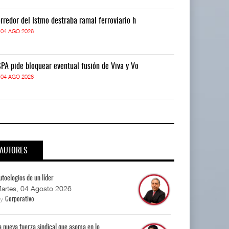
rredor del Istmo destraba ramal ferroviario h
Corredor del I
04 AGO 2026
04 AGO 2026
PA pide bloquear eventual fusión de Viva y Vo
ASPA pide bloq
04 AGO 2026
04 AGO 2026
AUTORES
utoelogios de un líder
artes, 04 Agosto 2026
By
Corporativo
a nueva fuerza sindical que asoma en lo...