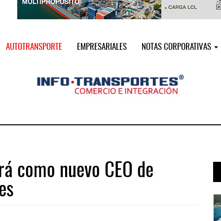
AUTOTRANSPORTE
EMPRESARIALES
NOTAS CORPORATIVAS
irá como nuevo CEO de
es
 ...
Cruceros crecen en Caribe mientras ...
04 AGO 2026