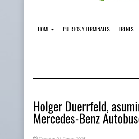
HOME
PUERTOS Y TERMINALES
TRENES
Holger Duerrfeld, asum
Mercedes-Benz Autobus
Cruceros crecen en Caribe mientras
04 AGO 2026
Creado: 21 Enero 2025