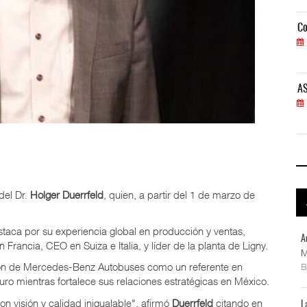
Corredor del Istmo destraba ramal ferroviario h
Co
04 AGO 2026
ASPA pide bloquear eventual fusión de Viva y Vo
AS
04 AGO 2026
el Dr.
Holger Duerrfeld
, quien, a partir del 1 de marzo de
taca por su experiencia global en producción y ventas,
A
ancia, CEO en Suiza e Italia, y líder de la planta de Ligny.
M
ción de Mercedes-Benz Autobuses como un referente en
turo mientras fortalece sus relaciones estratégicas en México.
 visión y calidad inigualable", afirmó
Duerrfeld
citando en
L