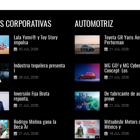
S CORPORATIVAS
AUTOMOTRIZ
Lala Yomi® y Toy Story
Toyota GR Yaris Aero
Lala Yomi® y Toy St
Toyota GR Yaris Ae
impulsa
Performan
impulsa
Performan
30 JUL 2026
21 JUL 2026
30 JUL 2026
21 JUL 2026
Industria tequilera presenta
MG GO! y MG Cyber
Industria tequilera p
MG GO! y MG Cybe
l
Concept: Los
l
Concept: Los
28 JUL 2026
21 JUL 2026
28 JUL 2026
21 JUL 2026
Inversión Fija Bruta
De fabricante de autos a
Inversión Fija Bruta
De fabricante de a
repunta,
prove
repunta,
prove
21 JUL 2026
21 JUL 2026
21 JUL 2026
21 JUL 2026
Rodrigo Molina gana la
Mitsubishi Motors de
Rodrigo Molina gana 
Mitsubishi Motors 
Beca Ar
México y
Beca Ar
México y
21 JUL 2026
16 JUL 2026
21 JUL 2026
16 JUL 2026