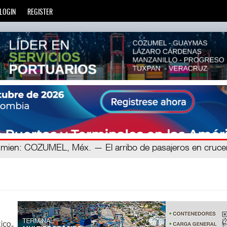
LOGIN
REGISTER
ien
a ra
: El Corredor Interoceánico del Istmo de Tehuantepec (C