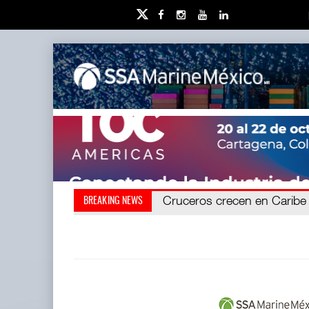
Cruceros crecen en Caribe m
Corredor del Istmo destrab
BREAKING NEWS
destrabó l