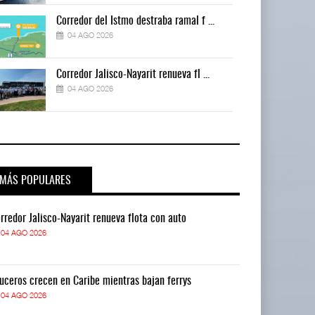
Corredor del Istmo destraba ramal f ...
04 AGO 2026
Corredor Jalisco-Nayarit renueva fl ...
04 AGO 2026
MÁS POPULARES
rredor Jalisco-Nayarit renueva flota con auto
Corredor Jalis
04 AGO 2026
04 AGO 2026
uceros crecen en Caribe mientras bajan ferrys
Cruceros crece
04 AGO 2026
04 AGO 2026