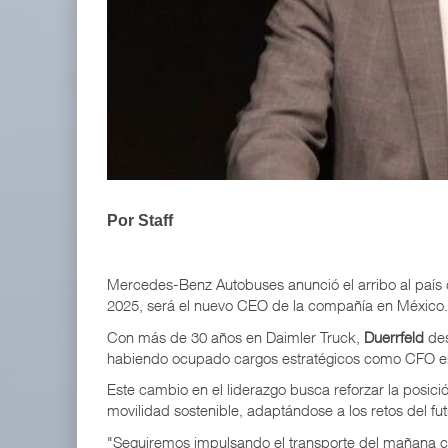
Corredor del Istmo destraba ramal ferroviario h
04 AGO 2026
ASPA pide bloquear eventual fusión de Viva y Vo
04 AGO 2026
Por Staff
Mercedes-Benz Autobuses anunció el arribo al país d
2025, será el nuevo CEO de la compañía en México.
Con más de 30 años en Daimler Truck,
Duerrfeld
des
habiendo ocupado cargos estratégicos como CFO en Fr
Este cambio en el liderazgo busca reforzar la posi
movilidad sostenible, adaptándose a los retos del fu
"Seguiremos impulsando el transporte del mañana con