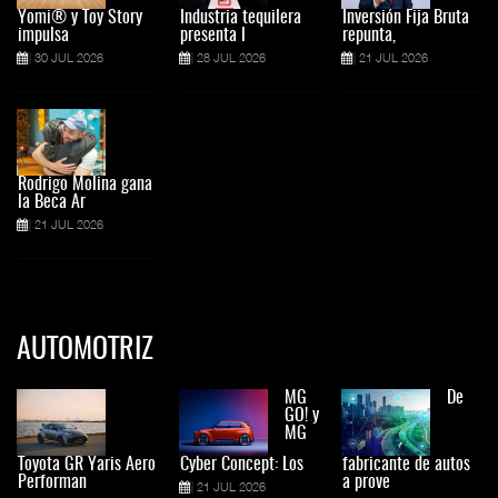
Yomi® y Toy Story
Industria tequilera
Inversión Fija Bruta
impulsa
presenta l
repunta,
30 JUL 2026
28 JUL 2026
21 JUL 2026
Rodrigo Molina gana
la Beca Ar
21 JUL 2026
AUTOMOTRIZ
MG
De
GO! y
MG
Toyota GR Yaris Aero
Cyber Concept: Los
fabricante de autos
Performan
a prove
21 JUL 2026