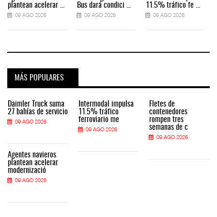
plantean acelerar ...
Bus dará condici ...
11.5% tráfico fe ...
09 AGO 2026
09 AGO 2026
09 AGO 2026
MÁS POPULARES
Daimler Truck suma
Intermodal impulsa
Fletes de
27 bahías de servicio
11.5% tráfico
contenedores
ferroviario me
rompen tres
09 AGO 2026
semanas de c
09 AGO 2026
09 AGO 2026
Agentes navieros
plantean acelerar
modernizació
09 AGO 2026