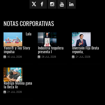
NOTAS CORPORATIVAS
Lala
Yomi® y Toy Story
Industria tequilera
Inversión Fija Bruta
impulsa
presenta l
repunta,
30 JUL 2026
28 JUL 2026
21 JUL 2026
Rodrigo Molina gana
la Beca Ar
21 JUL 2026