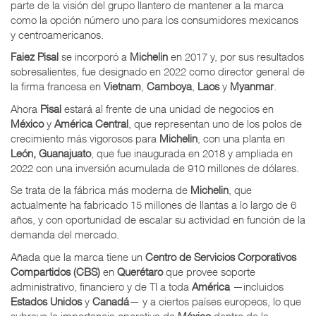
parte de la visión del grupo llantero de mantener a la marca
como la opción número uno para los consumidores mexicanos
y centroamericanos.
Faiez Pisal
se incorporó a
Michelin
en 2017 y, por sus resultados
sobresalientes, fue designado en 2022 como director general de
la firma francesa en
Vietnam
,
Camboya
,
Laos
y
Myanmar
.
Ahora
Pisal
estará al frente de una unidad de negocios en
México
y
América Central
, que representan uno de los polos de
crecimiento más vigorosos para
Michelin
, con una planta en
León, Guanajuato
, que fue inaugurada en 2018 y ampliada en
2022 con una inversión acumulada de 910 millones de dólares.
Se trata de la fábrica más moderna de
Michelin
, que
actualmente ha fabricado 15 millones de llantas a lo largo de 6
años, y con oportunidad de escalar su actividad en función de la
demanda del mercado.
Añada que la marca tiene un
Centro de Servicios Corporativos
Compartidos (CBS)
en
Querétaro
que provee soporte
administrativo, financiero y de TI a toda
América
—incluidos
Estados Unidos
y
Canadá
— y a ciertos países europeos, lo que
subraya la importancia operativa de
México
dentro de la