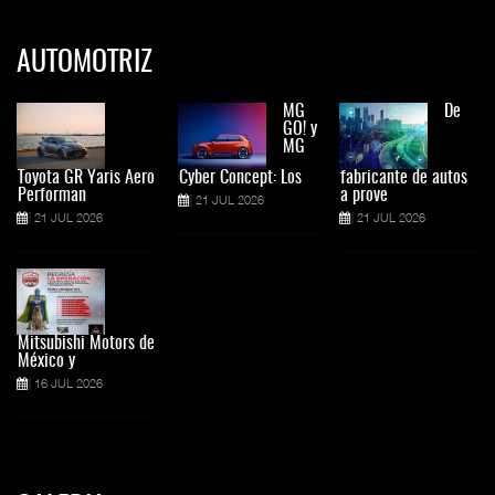
AUTOMOTRIZ
MG
De
GO! y
MG
Toyota GR Yaris Aero
Cyber Concept: Los
fabricante de autos
Performan
a prove
21 JUL 2026
21 JUL 2026
21 JUL 2026
Mitsubishi Motors de
México y
16 JUL 2026