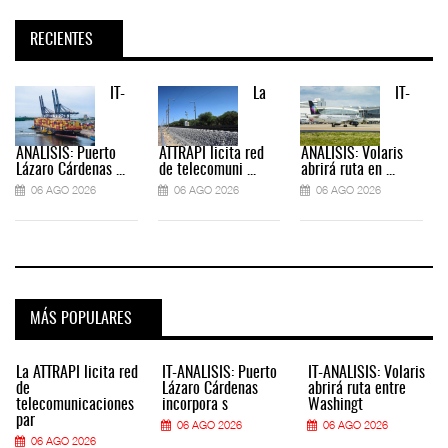
RECIENTES
IT-
La
IT-
ANÁLISIS: Puerto
ATTRAPI licita red
ANÁLISIS: Volaris
Lázaro Cárdenas ...
de telecomuni ...
abrirá ruta en ...
06 AGO 2026
06 AGO 2026
06 AGO 2026
MÁS POPULARES
La ATTRAPI licita red
IT-ANÁLISIS: Puerto
IT-ANÁLISIS: Volaris
de
Lázaro Cárdenas
abrirá ruta entre
telecomunicaciones
incorpora s
Washingt
par
06 AGO 2026
06 AGO 2026
06 AGO 2026