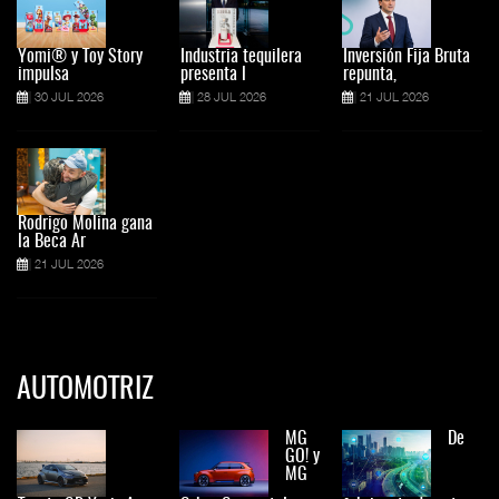
Yomi® y Toy Story
Industria tequilera
Inversión Fija Bruta
impulsa
presenta l
repunta,
30 JUL 2026
28 JUL 2026
21 JUL 2026
Rodrigo Molina gana
la Beca Ar
21 JUL 2026
AUTOMOTRIZ
MG
De
GO! y
MG