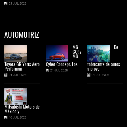
21 JUL 2026
AUTOMOTRIZ
MG
De
GO! y
MG
Toyota GR Yaris Aero
Cyber Concept: Los
fabricante de autos
Performan
a prove
21 JUL 2026
21 JUL 2026
21 JUL 2026
Mitsubishi Motors de
México y
16 JUL 2026