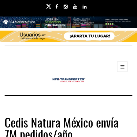
Cedis Natura México envía
7M pedidos/año