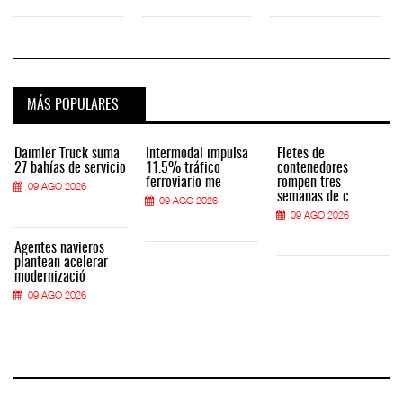
MÁS POPULARES
Daimler Truck suma
Intermodal impulsa
Fletes de
27 bahías de servicio
11.5% tráfico
contenedores
ferroviario me
rompen tres
09 AGO 2026
semanas de c
09 AGO 2026
09 AGO 2026
Agentes navieros
plantean acelerar
modernizació
09 AGO 2026