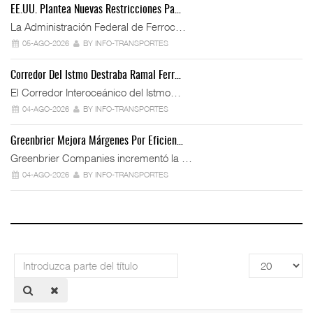
EE.UU. Plantea Nuevas Restricciones Pa…
La Administración Federal de Ferroc…
05-AGO-2026
BY INFO-TRANSPORTES
Corredor Del Istmo Destraba Ramal Ferr…
El Corredor Interoceánico del Istmo…
04-AGO-2026
BY INFO-TRANSPORTES
Greenbrier Mejora Márgenes Por Eficien…
Greenbrier Companies incrementó la …
04-AGO-2026
BY INFO-TRANSPORTES
Introduzca
Cantidad
parte
a
del
mostrar
título