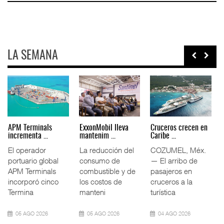
LA SEMANA
Volkswagen Truck &
Intermodal impulsa
APM Terminals
Bus da ...
11.5% ...
incrementa ...
Volkswagen Truck
El tráfico
El operador
& Bus México
ferroviario
portuario global
os
(VWTBM) acordó
mexicano creció
APM Terminals
ó a
con la Cámara
11.5% interanual
incorporó cinco
Nac
durante la
Termina
09 AGO 2026
09 AGO 2026
05 AGO 2026