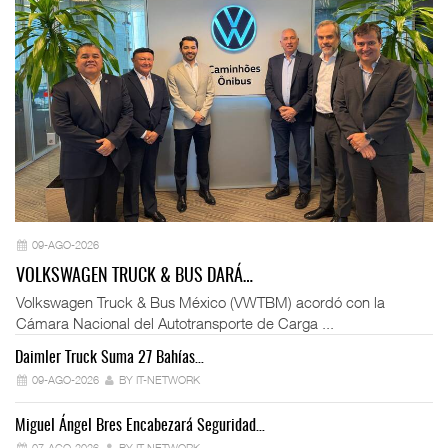
09-AGO-2026
VOLKSWAGEN TRUCK & BUS DARÁ…
Volkswagen Truck & Bus México (VWTBM) acordó con la
Cámara Nacional del Autotransporte de Carga ...
Daimler Truck Suma 27 Bahías…
Ex
09-AGO-2026
BY IT-NETWORK
Miguel Ángel Bres Encabezará Seguridad…
Co
07-AGO-2026
BY IT-NETWORK