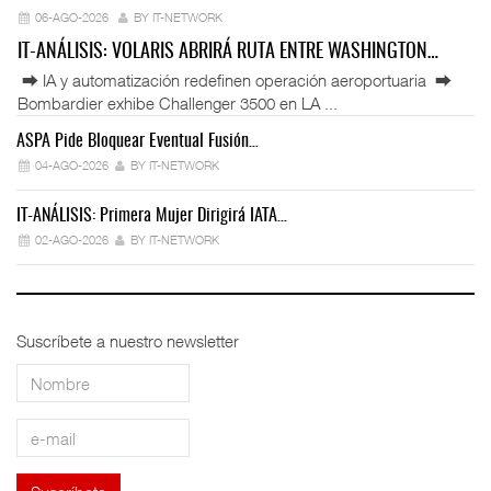
06-AGO-2026
BY IT-NETWORK
IT-ANÁLISIS: VOLARIS ABRIRÁ RUTA ENTRE WASHINGTON…
⮕ IA y automatización redefinen operación aeroportuaria ⮕
Bombardier exhibe Challenger 3500 en LA ...
ASPA Pide Bloquear Eventual Fusión…
IT
04-AGO-2026
BY IT-NETWORK
IT-ANÁLISIS: Primera Mujer Dirigirá IATA…
IT
02-AGO-2026
BY IT-NETWORK
Suscríbete a nuestro newsletter