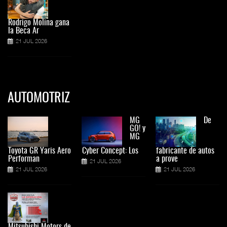
Rodrigo Molina gana
la Beca Ar
21 JUL 2026
AUTOMOTRIZ
MG
De
GO! y
MG
Toyota GR Yaris Aero
Cyber Concept: Los
fabricante de autos
Performan
a prove
21 JUL 2026
21 JUL 2026
21 JUL 2026
Mitsubishi Motors de