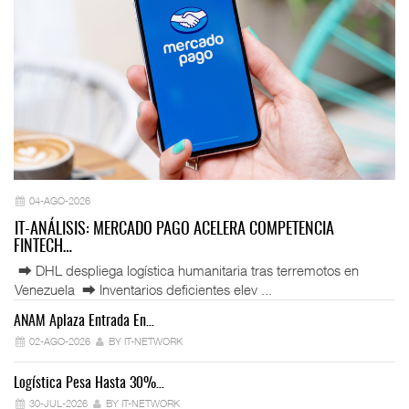
04-AGO-2026
IT-ANÁLISIS: MERCADO PAGO ACELERA COMPETENCIA
FINTECH…
⮕ DHL despliega logística humanitaria tras terremotos en
Venezuela ⮕ Inventarios deficientes elev ...
ANAM Aplaza Entrada En…
IT
02-AGO-2026
BY IT-NETWORK
Logística Pesa Hasta 30%…
Ex
30-JUL-2026
BY IT-NETWORK