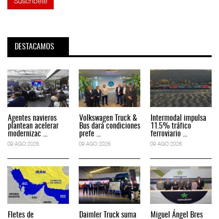
DESTACAMOS
Agentes navieros
Volkswagen Truck &
Intermodal impulsa
plantean acelerar
Bus dará condiciones
11.5% tráfico
modernizac ...
prefe ...
ferroviario ...
09 AGO 2026
09 AGO 2026
09 AGO 2026
Fletes de
Daimler Truck suma
Miguel Ángel Bres