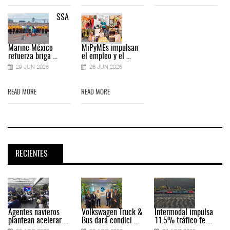
SSA
Marine México
MiPyMEs impulsan
refuerza briga ...
el empleo y el ...
29 JUN 2026
26 JUN 2026
READ MORE
READ MORE
RECIENTES
Agentes navieros
Volkswagen Truck &
Intermodal impulsa
plantean acelerar ...
Bus dará condici ...
11.5% tráfico fe ...