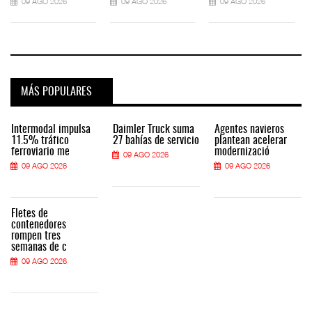
09 AGO 2026
09 AGO 2026
09 AGO 2026
MÁS POPULARES
Intermodal impulsa
Daimler Truck suma
Agentes navieros
11.5% tráfico
27 bahías de servicio
plantean acelerar
ferroviario me
modernizació
09 AGO 2026
09 AGO 2026
09 AGO 2026
Fletes de
contenedores
rompen tres
semanas de c
09 AGO 2026