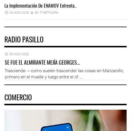
La Implementación De ENAMOV Enfrenta…
Dé
03-AGO-2026
BY IT-NETWORK
RADIO PASILLO
03-NOV-2025
SE FUE EL ALMIRANTE MEJÍA GEORGES…
Trasciende —como suelen trascender las cosas en Manzanillo,
primero en el muelle y luego entre el of ...
COMERCIO