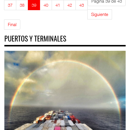
Página 39 de 43
37
38
39
40
41
42
43
Siguiente
Final
PUERTOS Y TERMINALES