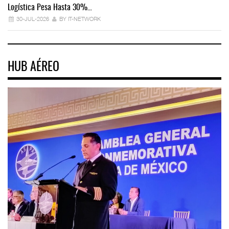
Logística Pesa Hasta 30%…
Ex
30-JUL-2026
BY IT-NETWORK
HUB AÉREO