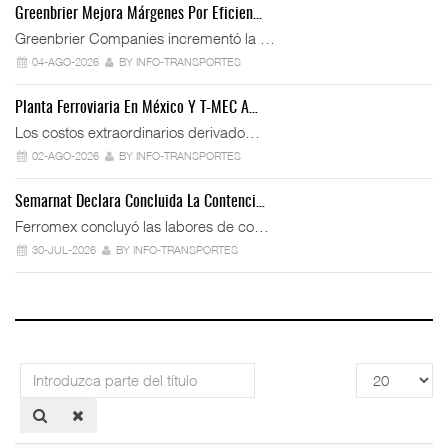
Greenbrier Mejora Márgenes Por Eficien…
Greenbrier Companies incrementó la …
04-AGO-2026
BY INFO-TRANSPORTES
Planta Ferroviaria En México Y T-MEC A…
Los costos extraordinarios derivado…
02-AGO-2026
BY INFO-TRANSPORTES
Semarnat Declara Concluida La Contenci…
Ferromex concluyó las labores de co…
30-JUL-2026
BY INFO-TRANSPORTES
Introduzca
Cantidad
parte
a
del
mostrar
título