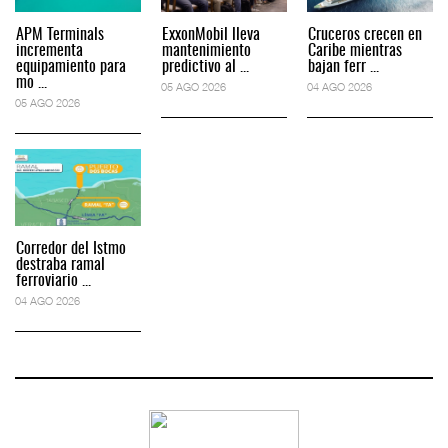
APM Terminals
ExxonMobil lleva
Cruceros crecen en
incrementa
mantenimiento
Caribe mientras
equipamiento para
predictivo al ...
bajan ferr ...
mo ...
05 AGO 2026
04 AGO 2026
05 AGO 2026
Corredor del Istmo
destraba ramal
ferroviario ...
04 AGO 2026