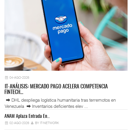
04-AGO-2026
IT-ANÁLISIS: MERCADO PAGO ACELERA COMPETENCIA
FINTECH…
⮕ DHL despliega logística humanitaria tras terremotos en
Venezuela ⮕ Inventarios deficientes elev ...
ANAM Aplaza Entrada En…
IT
02-AGO-2026
BY IT-NETWORK