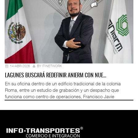
14-ABR-2026
BY IT-NETWORK
LAGUNES BUSCARÁ REDEFINIR ANIERM CON NUE…
En su oficina dentro de un edificio tradicional de la colonia
Roma, entre un estudio de grabación y un despacho que
funciona como centro de operaciones, Francisco Javie