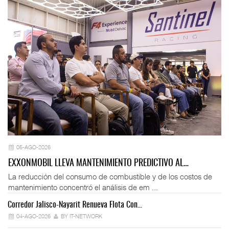
05-AGO-2026
EXXONMOBIL LLEVA MANTENIMIENTO PREDICTIVO AL…
La reducción del consumo de combustible y de los costos de
mantenimiento concentró el análisis de em ...
Corredor Jalisco-Nayarit Renueva Flota Con…
Tr
04-AGO-2026
BY IT-NETWORK