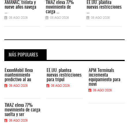
AMANAC, treinta y
TMAZ eleva 77%
EE.UU. plantea
nueve años navega
movimiento de
nuevas restricciones
...
carga ...
...
.
05 AGO 2026
05 AGO 2026
05 AGO 2026
MÁS POPULARES
ExxonMobil lleva
EE.UU. plantea
APM Terminals
mantenimiento
nuevas restricciones
incrementa
predictivo al au
para tripul
equipamiento para
movi
05 AGO 2026
05 AGO 2026
05 AGO 2026
TMAZ eleva 77%
movimiento de carga
suelta y ser
05 AGO 2026