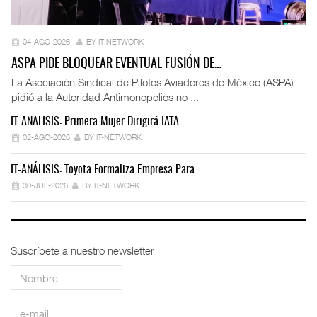
04-AGO-2026
BY IT-NETWORK
ASPA PIDE BLOQUEAR EVENTUAL FUSIÓN DE…
La Asociación Sindical de Pilotos Aviadores de México (ASPA)
pidió a la Autoridad Antimonopolios no ...
IT-ANÁLISIS: Primera Mujer Dirigirá IATA…
IT
02-AGO-2026
BY IT-NETWORK
IT-ANÁLISIS: Toyota Formaliza Empresa Para…
IT
30-JUL-2026
BY IT-NETWORK
Suscríbete a nuestro newsletter