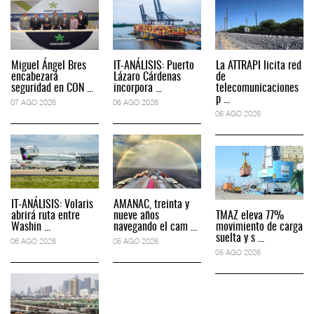
Miguel Ángel Bres
IT-ANÁLISIS: Puerto
La ATTRAPI licita red
encabezará
Lázaro Cárdenas
de
seguridad en CON ...
incorpora ...
telecomunicaciones
p ...
07 AGO 2026
06 AGO 2026
06 AGO 2026
IT-ANÁLISIS: Volaris
AMANAC, treinta y
abrirá ruta entre
nueve años
TMAZ eleva 77%
Washin ...
navegando el cam ...
movimiento de carga
suelta y s ...
06 AGO 2026
05 AGO 2026
05 AGO 2026