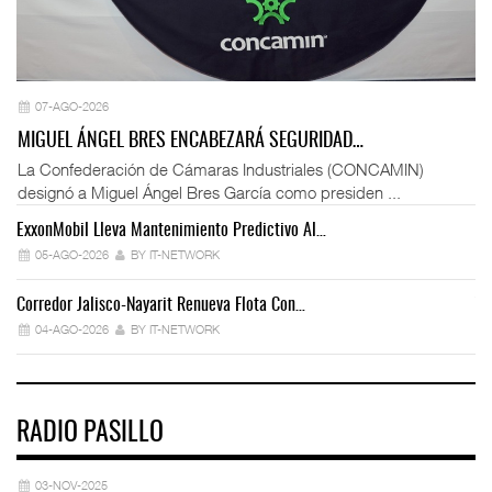
07-AGO-2026
MIGUEL ÁNGEL BRES ENCABEZARÁ SEGURIDAD…
La Confederación de Cámaras Industriales (CONCAMIN)
designó a Miguel Ángel Bres García como presiden ...
ExxonMobil Lleva Mantenimiento Predictivo Al…
La
05-AGO-2026
BY IT-NETWORK
Corredor Jalisco-Nayarit Renueva Flota Con…
Tr
04-AGO-2026
BY IT-NETWORK
RADIO PASILLO
03-NOV-2025