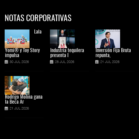
NOTAS CORPORATIVAS
Lala
Yomi® y Toy Story
Industria tequilera
Inversión Fija Bruta
impulsa
presenta l
repunta,
30 JUL 2026
28 JUL 2026
21 JUL 2026
Rodrigo Molina gana
la Beca Ar
21 JUL 2026