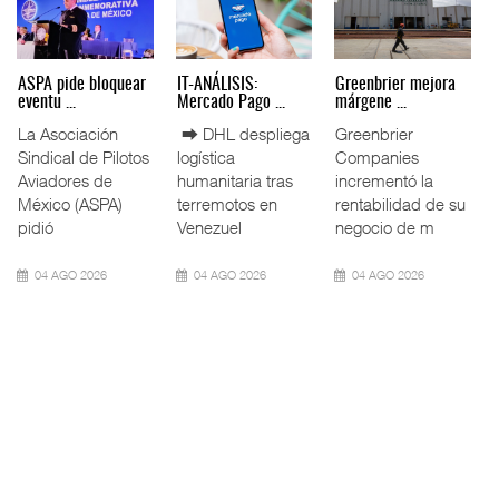
Miguel Ángel Bres
IT-ANÁLISIS: Puerto
La ATTRAPI licita
encabez ...
Lázar ...
red de ...
La Confederación
⮕ Canal de
La Agencia de
de Cámaras
Panamá reducirá
Trenes y
Industriales
nuevamente el
Transporte Público
(CONCAMIN)
calado de
Integrado
designó a Migu
Neopanamax ⮕
(ATTRAPI) abri
07 AGO 2026
06 AGO 2026
06 AGO 2026
IT-ANÁLISIS: Volaris
AMANAC, treinta y
TMAZ eleva 77%
abri ...
nueve a ...
movimiento ...
⮕ IA y
La transformación
La Terminal