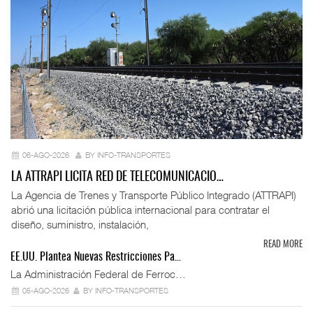
06-AGO-2026
BY INFO-TRANSPORTES
LA ATTRAPI LICITA RED DE TELECOMUNICACIO…
La Agencia de Trenes y Transporte Público Integrado (ATTRAPI)
abrió una licitación pública internacional para contratar el
diseño, suministro, instalación,
READ MORE
EE.UU. Plantea Nuevas Restricciones Pa…
La Administración Federal de Ferroc…
05-AGO-2026
BY INFO-TRANSPORTES