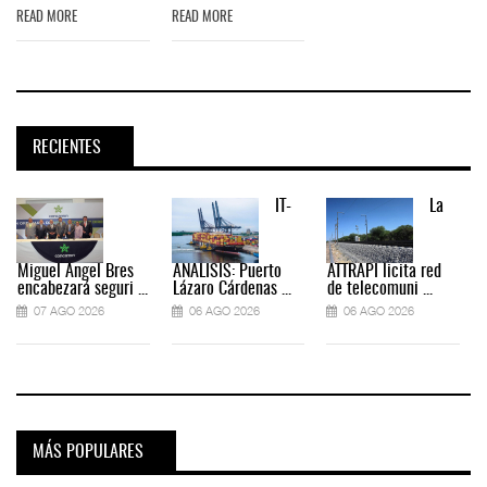
READ MORE
READ MORE
RECIENTES
IT-
La
Miguel Ángel Bres
ANÁLISIS: Puerto
ATTRAPI licita red
encabezará seguri ...
Lázaro Cárdenas ...
de telecomuni ...
07 AGO 2026
06 AGO 2026
06 AGO 2026
MÁS POPULARES