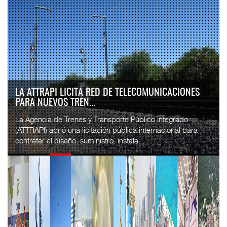
IT-ANÁLISIS: VOLARIS ABRIRÁ RUTA ENTRE
WASHINGTON DULLES Y G...
⮕ IA y automatización redefinen operación aeroportuaria
⮕ Bombardier exhibe Challenger 3500 en LABACE 2026
Volaris anunció una nueva ru...