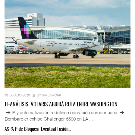
06-AGO-2026
BY IT-NETWORK
IT-ANÁLISIS: VOLARIS ABRIRÁ RUTA ENTRE WASHINGTON…
⮕ IA y automatización redefinen operación aeroportuaria ⮕
Bombardier exhibe Challenger 3500 en LA ...
ASPA Pide Bloquear Eventual Fusión…
IT