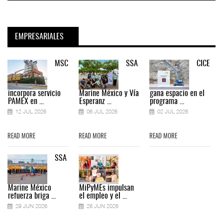
EMPRESARIALES
MSC
SSA
CICE
incorpora servicio
Marine México y Vía
gana espacio en el
PAMEX en ...
Esperanz ...
programa ...
12 JUL 2026
06 JUL 2026
02 JUL 2026
READ MORE
READ MORE
READ MORE
SSA
Marine México
MiPyMEs impulsan
refuerza briga ...
el empleo y el ...
29 JUN 2026
26 JUN 2026