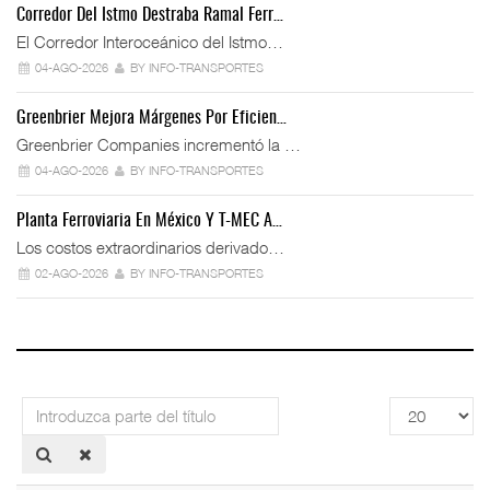
Corredor Del Istmo Destraba Ramal Ferr…
El Corredor Interoceánico del Istmo…
04-AGO-2026
BY INFO-TRANSPORTES
Greenbrier Mejora Márgenes Por Eficien…
Greenbrier Companies incrementó la …
04-AGO-2026
BY INFO-TRANSPORTES
Planta Ferroviaria En México Y T-MEC A…
Los costos extraordinarios derivado…
02-AGO-2026
BY INFO-TRANSPORTES
Introduzca
Cantidad
parte
a
del
mostrar
título