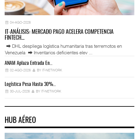
04-AGO-2026
IT-ANÁLISIS: MERCADO PAGO ACELERA COMPETENCIA
FINTECH…
⮕ DHL despliega logística humanitaria tras terremotos en
Venezuela ⮕ Inventarios deficientes elev ...
ANAM Aplaza Entrada En…
IT
02-AGO-2026
BY IT-NETWORK
Logística Pesa Hasta 30%…
Ex
30-JUL-2026
BY IT-NETWORK
HUB AÉREO