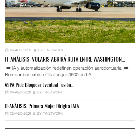
06-AGO-2026
BY IT-NETWORK
IT-ANÁLISIS: VOLARIS ABRIRÁ RUTA ENTRE WASHINGTON…
⮕ IA y automatización redefinen operación aeroportuaria ⮕
Bombardier exhibe Challenger 3500 en LA ...
ASPA Pide Bloquear Eventual Fusión…
IT
04-AGO-2026
BY IT-NETWORK
IT-ANÁLISIS: Primera Mujer Dirigirá IATA…
IT
02-AGO-2026
BY IT-NETWORK