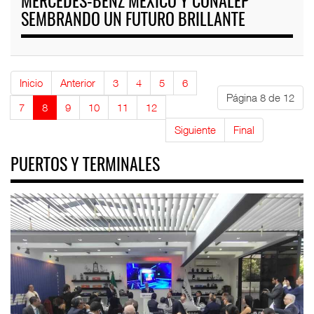
MERCEDES-BENZ MÉXICO Y CONALEP
SEMBRANDO UN FUTURO BRILLANTE
Inicio
Anterior
3
4
5
6
Página 8 de 12
7
8
9
10
11
12
Siguiente
Final
PUERTOS Y TERMINALES