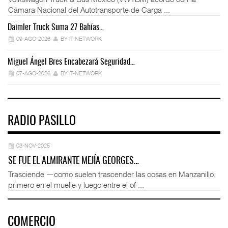
Cámara Nacional del Autotransporte de Carga ...
Daimler Truck Suma 27 Bahías…
Ex
09-AGO-2026
BY IT-NETWORK
Miguel Ángel Bres Encabezará Seguridad…
Co
07-AGO-2026
BY IT-NETWORK
RADIO PASILLO
03-NOV-2025
SE FUE EL ALMIRANTE MEJÍA GEORGES…
Trasciende —como suelen trascender las cosas en Manzanillo,
primero en el muelle y luego entre el of ...
COMERCIO