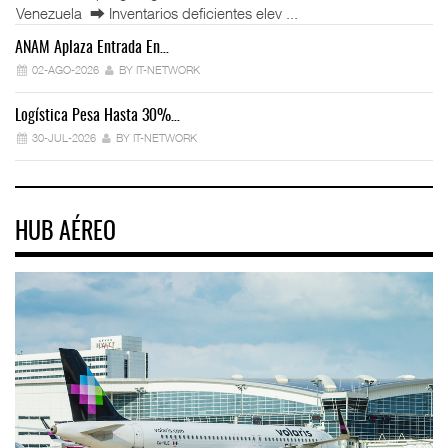
Venezuela ⮕ Inventarios deficientes elev ...
ANAM Aplaza Entrada En…
IT
02-AGO-2026
BY IT-NETWORK
Logística Pesa Hasta 30%…
Ex
30-JUL-2026
BY IT-NETWORK
HUB AÉREO