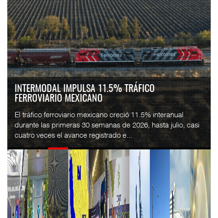
FLETES DE CONTENEDORES ROMPEN TRES SEMANAS
DE CAÍDAS: DREWRY...
El costo mundial del transporte marítimo de contenedores
subió 1% en la semana terminada el 7 de agosto, hasta
4,297 dólares por contenedor de 40 pies...