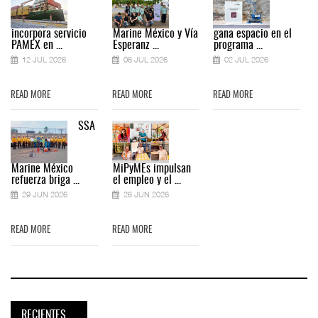
incorpora servicio
Marine México y Vía
gana espacio en el
PAMEX en ...
Esperanz ...
programa ...
12 JUL 2026
06 JUL 2026
02 JUL 2026
READ MORE
READ MORE
READ MORE
SSA
Marine México
MiPyMEs impulsan
refuerza briga ...
el empleo y el ...
29 JUN 2026
26 JUN 2026
READ MORE
READ MORE
RECIENTES