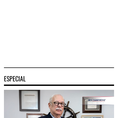
nueve a ...
movimiento ...
EE.UU. plantea
nuevas res ...
La transformación
La Terminal
del comercio
Marítima de
La Administración
marítimo mundial
Mazatlán (TMAZ),
Federal de
también ha
subsidiaria
Ferrocarriles de
redefin
portuaria de
los Estados
Unidos (
05 AGO 2026
05 AGO 2026
05 AGO 2026
ESPECIAL