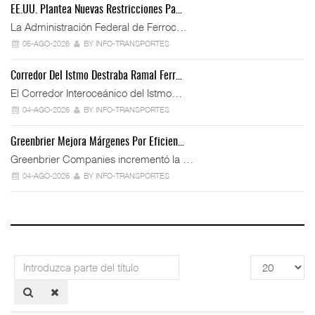
EE.UU. Plantea Nuevas Restricciones Pa…
La Administración Federal de Ferroc…
05-AGO-2026
BY INFO-TRANSPORTES
Corredor Del Istmo Destraba Ramal Ferr…
El Corredor Interoceánico del Istmo…
04-AGO-2026
BY INFO-TRANSPORTES
Greenbrier Mejora Márgenes Por Eficien…
Greenbrier Companies incrementó la …
04-AGO-2026
BY INFO-TRANSPORTES
Introduzca
Cantidad
parte
a
del
mostrar
título