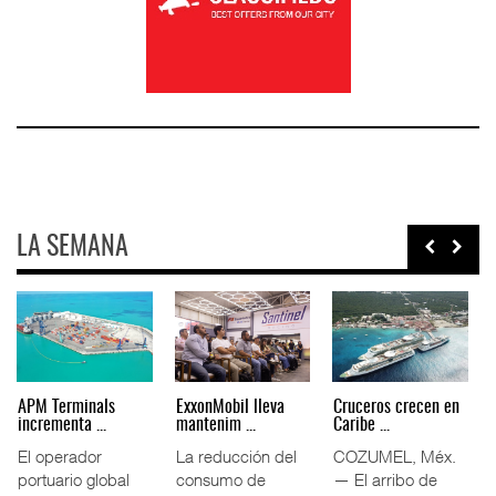
LA SEMANA
Agentes navieros
Volkswagen Truck &
Intermodal impulsa
plantean ...
Bus da ...
11.5% ...
La Asociación
Volkswagen Truck
El tráfico
Mexicana de
& Bus México
ferroviario