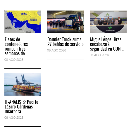
Fletes de
Daimler Truck suma
Miguel Ángel Bres
contenedores
27 bahías de servicio
encabezará
rompen tres
seguridad en CON ...
09 AGO 2026
semanas de ...
07 AGO 2026
09 AGO 2026
IT-ANÁLISIS: Puerto
Lázaro Cárdenas
incorpora ...
06 AGO 2026