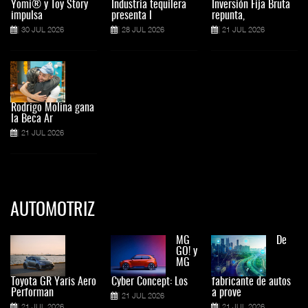
Yomi® y Toy Story
Industria tequilera
Inversión Fija Bruta
impulsa
presenta l
repunta,
30 JUL 2026
28 JUL 2026
21 JUL 2026
Rodrigo Molina gana
la Beca Ar
21 JUL 2026
AUTOMOTRIZ
MG
De
GO! y
MG
Toyota GR Yaris Aero
Cyber Concept: Los
fabricante de autos
Performan
a prove
21 JUL 2026
21 JUL 2026
21 JUL 2026