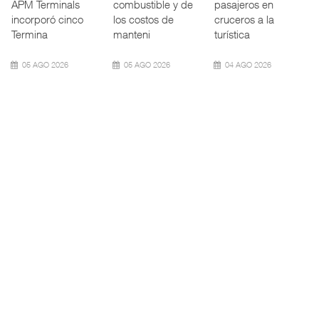
Agentes Navieros
(VWTBM) acordó
mexicano creció
(AMANAC) llamó a
con la Cámara
11.5% interanual
fortal
Nac
durante la
09 AGO 2026
09 AGO 2026
09 AGO 2026
Fletes de
Daimler Truck suma
Miguel Ángel Bres
contenedores ro ...
27 bah ...
encabez ...
El costo mundial
Daimler Truck
La Confederación
del transporte
México
de Cámaras
marítimo de
incrementó su
Industriales
contenedores
capacidad de
(CONCAMIN)
subió 1%
atención para vehí
designó a Migu
09 AGO 2026
09 AGO 2026
07 AGO 2026