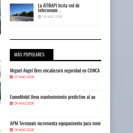
La ATTRAPI licita red de
telecomuni ...
06 AGO 2026
AMANAC, treinta y nueve años
AMANAC, treinta y nueve años
navegando el cam ...
navegando el cam ...
05 AGO 2026
05 AGO 2026
MÁS POPULARES
CA
Miguel Ángel Bres encabezará seguridad en CONCA
Miguel Ángel 
07 AGO 2026
07 AGO 2026
ExxonMobil lleva mantenimiento predictivo al au
ExxonMobil ll
05 AGO 2026
05 AGO 2026
TMAZ eleva 77% movimiento de
TMAZ eleva 77% movimiento de
carga suelta y s ...
carga suelta y s ...
05 AGO 2026
05 AGO 2026
vi
APM Terminals incrementa equipamiento para movi
APM Terminals
05 AGO 2026
05 AGO 2026