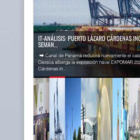
READ MORE
SSA Marin
Miguel Ángel Bres encabezará
Esperanz ..
seguridad en CON ...
06 JUL 
07 AGO 2026
LA ATTRAPI LICITA RED DE TELECOMUNICA
TREN...
READ MORE
La Agencia de Trenes y Transporte Público Integr
CICE gana
licitación pública internacional para contratar el dis
...
02 JUL 
READ MORE
IT-ANÁLISIS: Puerto Lázaro
SSA Marin
Cárdenas incorpora ...
...
06 AGO 2026
29 JUN 
READ MORE