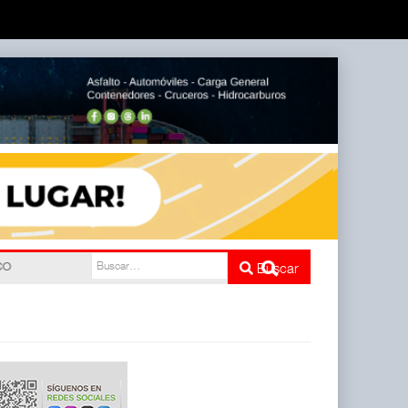
nco
Buscar