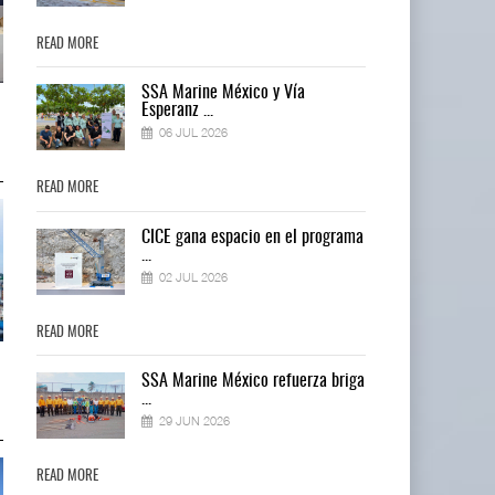
READ MORE
READ MORE
SSA Marine México y Vía
Miguel Ángel Bres encabezará
Miguel Ángel Bres encabezará
Esperanz ...
seguridad en CON ...
seguridad en CON ...
06 JUL 2026
07 AGO 2026
07 AGO 2026
READ MORE
READ MORE
ma
CICE gana espacio en el programa
...
02 JUL 2026
READ MORE
READ MORE
IT-ANÁLISIS: Puerto Lázaro
IT-ANÁLISIS: Puerto Lázaro
ga
SSA Marine México refuerza briga
Cárdenas incorpora ...
Cárdenas incorpora ...
...
06 AGO 2026
06 AGO 2026
29 JUN 2026
READ MORE
READ MORE