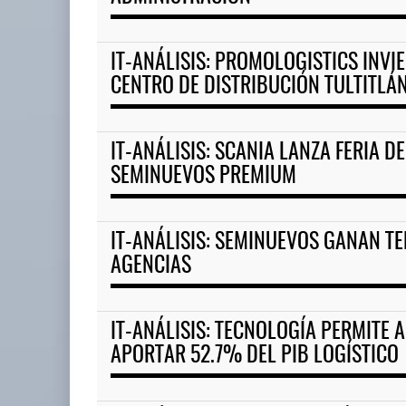
EE.UU. plantea nuevas restric
IT-ANÁLISIS: PROMOLOGISTICS INVI
05 AGO 2026
CENTRO DE DISTRIBUCIÓN TULTITLÁ
EE.UU. plantea nuevas
IT-ANÁLISIS: SCANIA LANZA FERIA D
restricciones para trip ...
SEMINUEVOS PREMIUM
05 AGO 2026
IT-ANÁLISIS: SEMINUEVOS GANAN T
AGENCIAS
IT-ANÁLISIS: TECNOLOGÍA PERMITE
APORTAR 52.7% DEL PIB LOGÍSTICO