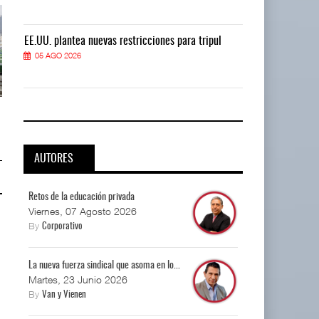
EE.UU. plantea nuevas restricciones para tripul
EE.UU. plantea
05 AGO 2026
05 AGO 2026
EE.UU. plantea nuevas
EE.UU. plantea nuevas
restricciones para trip ...
restricciones para trip ...
05 AGO 2026
05 AGO 2026
AUTORES
Retos de la educación privada
Viernes, 07 Agosto 2026
By
Corporativo
La nueva fuerza sindical que asoma en lo...
Martes, 23 Junio 2026
By
Van y Vienen