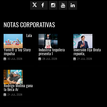
NOTAS CORPORATIVAS
Lala
Yomi® y Toy Story
Industria tequilera
Inversión Fija Bruta
impulsa
presenta l
repunta,
30 JUL 2026
28 JUL 2026
21 JUL 2026
Rodrigo Molina gana
la Beca Ar
21 JUL 2026