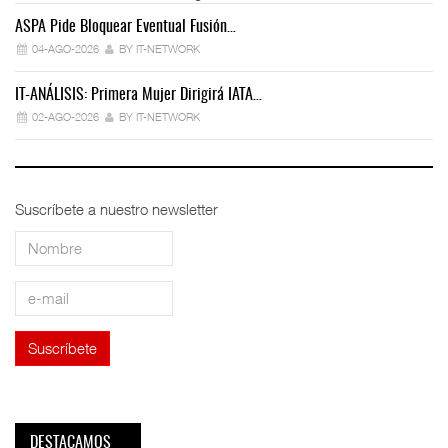
ASPA Pide Bloquear Eventual Fusión…
IT
04-AGO-2026
BY IT-NETWORK
IT-ANÁLISIS: Primera Mujer Dirigirá IATA…
IT
02-AGO-2026
BY IT-NETWORK
Suscríbete a nuestro newsletter
DESTACAMOS