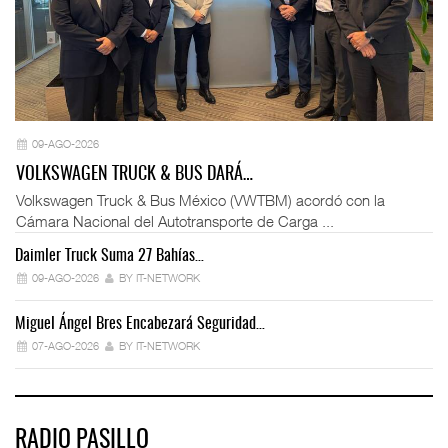
09-AGO-2026
VOLKSWAGEN TRUCK & BUS DARÁ…
Volkswagen Truck & Bus México (VWTBM) acordó con la
Cámara Nacional del Autotransporte de Carga ...
Daimler Truck Suma 27 Bahías…
Ex
09-AGO-2026
BY IT-NETWORK
Miguel Ángel Bres Encabezará Seguridad…
Co
07-AGO-2026
BY IT-NETWORK
RADIO PASILLO