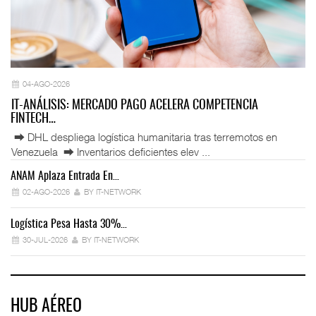
04-AGO-2026
IT-ANÁLISIS: MERCADO PAGO ACELERA COMPETENCIA
FINTECH…
⮕ DHL despliega logística humanitaria tras terremotos en
Venezuela ⮕ Inventarios deficientes elev ...
ANAM Aplaza Entrada En…
IT
02-AGO-2026
BY IT-NETWORK
Logística Pesa Hasta 30%…
Ex
30-JUL-2026
BY IT-NETWORK
HUB AÉREO