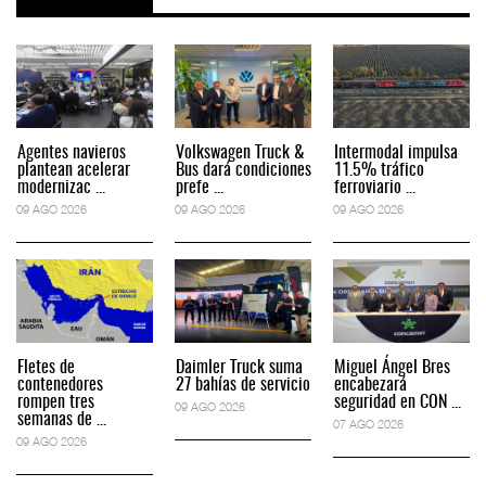
Agentes navieros
Volkswagen Truck &
Intermodal impulsa
plantean acelerar
Bus dará condiciones
11.5% tráfico
modernizac ...
prefe ...
ferroviario ...
09 AGO 2026
09 AGO 2026
09 AGO 2026
Fletes de
Daimler Truck suma
Miguel Ángel Bres
contenedores
27 bahías de servicio
encabezará
rompen tres
seguridad en CON ...
09 AGO 2026
semanas de ...
07 AGO 2026
09 AGO 2026