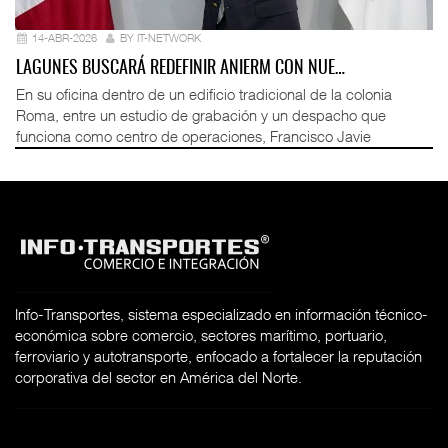
14-ABR-2026
BY IT-NETWORK
LAGUNES BUSCARÁ REDEFINIR ANIERM CON NUE…
En su oficina dentro de un edificio tradicional de la colonia
Roma, entre un estudio de grabación y un despacho que
funciona como centro de operaciones, Francisco Javie
Info-Transportes, sistema especializado en información técnico-
económica sobre comercio, sectores marítimo, portuario,
ferroviario y autotransporte, enfocado a fortalecer la reputación
corporativa del sector en América del Norte.