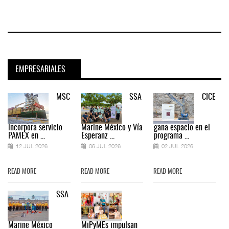
EMPRESARIALES
MSC
SSA
CICE
incorpora servicio
Marine México y Vía
gana espacio en el
PAMEX en ...
Esperanz ...
programa ...
12 JUL 2026
06 JUL 2026
02 JUL 2026
READ MORE
READ MORE
READ MORE
SSA
Marine México
MiPyMEs impulsan