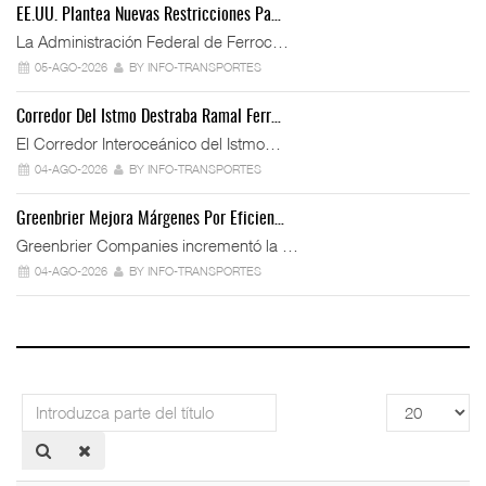
EE.UU. Plantea Nuevas Restricciones Pa…
La Administración Federal de Ferroc…
05-AGO-2026
BY INFO-TRANSPORTES
Corredor Del Istmo Destraba Ramal Ferr…
El Corredor Interoceánico del Istmo…
04-AGO-2026
BY INFO-TRANSPORTES
Greenbrier Mejora Márgenes Por Eficien…
Greenbrier Companies incrementó la …
04-AGO-2026
BY INFO-TRANSPORTES
Introduzca
Cantidad
parte
a
del
mostrar
título