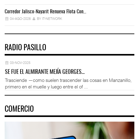
Corredor Jalisco-Nayarit Renueva Flota Con…
Tr
04-AGO-2026
BY IT-NETWORK
RADIO PASILLO
03-NOV-2025
SE FUE EL ALMIRANTE MEJÍA GEORGES…
Trasciende —como suelen trascender las cosas en Manzanillo,
primero en el muelle y luego entre el of ...
COMERCIO