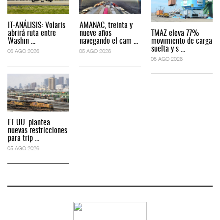
IT-ANÁLISIS: Volaris
AMANAC, treinta y
abrirá ruta entre
nueve años
TMAZ eleva 77%
Washin ...
navegando el cam ...
movimiento de carga
suelta y s ...
06 AGO 2026
05 AGO 2026
05 AGO 2026
EE.UU. plantea
nuevas restricciones
para trip ...
05 AGO 2026