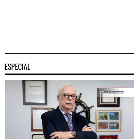
pasajeros en
Tehuantepec (CIIT)
Nayarit inició la
cruceros a la
destrabó
turística
04 AGO 2026
04 AGO 2026
04 AGO 2026
ESPECIAL