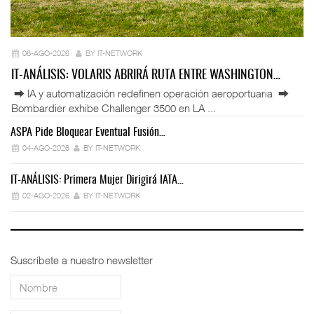
06-AGO-2026
BY IT-NETWORK
IT-ANÁLISIS: VOLARIS ABRIRÁ RUTA ENTRE WASHINGTON…
⮕ IA y automatización redefinen operación aeroportuaria ⮕
Bombardier exhibe Challenger 3500 en LA ...
ASPA Pide Bloquear Eventual Fusión…
IT
04-AGO-2026
BY IT-NETWORK
IT-ANÁLISIS: Primera Mujer Dirigirá IATA…
IT
02-AGO-2026
BY IT-NETWORK
Suscríbete a nuestro newsletter