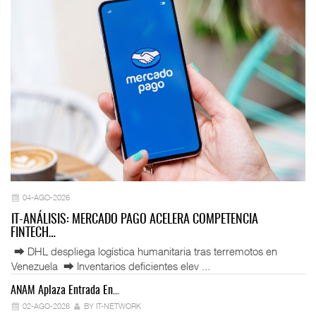
04-AGO-2026
IT-ANÁLISIS: MERCADO PAGO ACELERA COMPETENCIA
FINTECH…
⮕ DHL despliega logística humanitaria tras terremotos en
Venezuela ⮕ Inventarios deficientes elev ...
ANAM Aplaza Entrada En…
IT
02-AGO-2026
BY IT-NETWORK