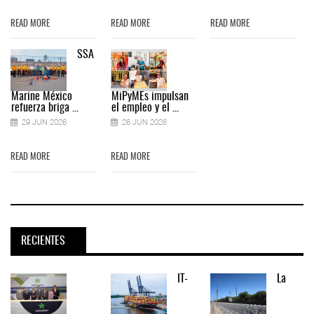
READ MORE
READ MORE
READ MORE
SSA
Marine México
MiPyMEs impulsan
refuerza briga ...
el empleo y el ...
29 JUN 2026
26 JUN 2026
READ MORE
READ MORE
RECIENTES
IT-
La