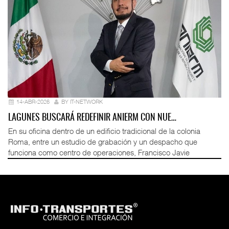
14-ABR-2026
BY IT-NETWORK
LAGUNES BUSCARÁ REDEFINIR ANIERM CON NUE…
En su oficina dentro de un edificio tradicional de la colonia
Roma, entre un estudio de grabación y un despacho que
funciona como centro de operaciones, Francisco Javie