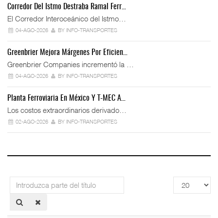
Corredor Del Istmo Destraba Ramal Ferr…
El Corredor Interoceánico del Istmo…
04-AGO-2026
BY INFO-TRANSPORTES
Greenbrier Mejora Márgenes Por Eficien…
Greenbrier Companies incrementó la …
04-AGO-2026
BY INFO-TRANSPORTES
Planta Ferroviaria En México Y T-MEC A…
Los costos extraordinarios derivado…
02-AGO-2026
BY INFO-TRANSPORTES
Introduzca
Cantidad
parte
a
del
mostrar
título