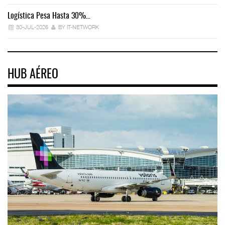
Logística Pesa Hasta 30%…
Ex
30-JUL-2026
BY IT-NETWORK
HUB AÉREO