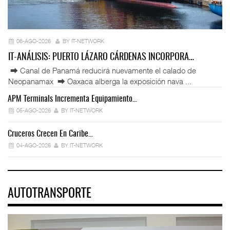
06-AGO-2026
BY IT-NETWORK
IT-ANÁLISIS: PUERTO LÁZARO CÁRDENAS INCORPORA…
⮕ Canal de Panamá reducirá nuevamente el calado de
Neopanamax ⮕ Oaxaca alberga la exposición nava ...
APM Terminals Incrementa Equipamiento…
05-AGO-2026
BY IT-NETWORK
Cruceros Crecen En Caribe…
04-AGO-2026
BY IT-NETWORK
AUTOTRANSPORTE