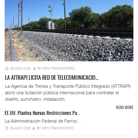
06-AGO-2026
BY INFO-TRANSPORTES
LA ATTRAPI LICITA RED DE TELECOMUNICACIO…
La Agencia de Trenes y Transporte Público Integrado (ATTRAPI)
abrió una licitación pública internacional para contratar el
diseño, suministro, instalación,
READ MORE
EE.UU. Plantea Nuevas Restricciones Pa…
La Administración Federal de Ferroc…
05-AGO-2026
BY INFO-TRANSPORTES