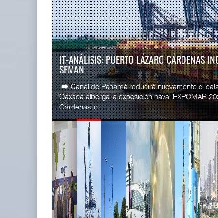
READ MORE
SSA Marin
Miguel Ángel Bres encabezará
Esperanz ..
seguridad en CON ...
06 JUL 
07 AGO 2026
LA ATTRAPI LICITA RED DE TELECOMUNICA
TREN...
READ MORE
La Agencia de Trenes y Transporte Público Integr
CICE gana
licitación pública internacional para contratar el dis
...
02 JUL 
READ MORE
IT-ANÁLISIS: Puerto Lázaro
SSA Marin
Cárdenas incorpora ...
...
06 AGO 2026
29 JUN 
READ MORE