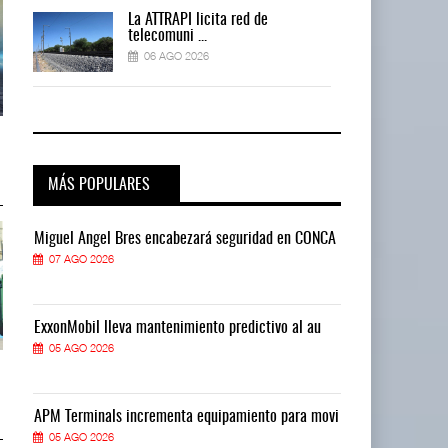
La ATTRAPI licita red de
telecomuni ...
06 AGO 2026
AMANAC, treinta y nueve años
AMANAC, treinta y nueve años
navegando el cam ...
navegando el cam ...
05 AGO 2026
05 AGO 2026
MÁS POPULARES
CA
Miguel Ángel Bres encabezará seguridad en CONCA
Miguel Ángel 
07 AGO 2026
07 AGO 2026
ExxonMobil lleva mantenimiento predictivo al au
ExxonMobil ll
05 AGO 2026
05 AGO 2026
TMAZ eleva 77% movimiento de
TMAZ eleva 77% movimiento de
carga suelta y s ...
carga suelta y s ...
05 AGO 2026
05 AGO 2026
vi
APM Terminals incrementa equipamiento para movi
APM Terminals
05 AGO 2026
05 AGO 2026