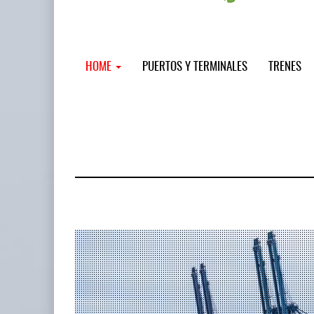
HOME
PUERTOS Y TERMINALES
TRENES
MSC incor
...
12 JUL 