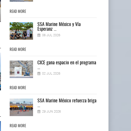
READ MORE
READ MORE
SSA Marine México y Vía
Miguel Ángel Bres encabezará
Miguel Ángel Bres encabezará
Esperanz ...
seguridad en CON ...
seguridad en CON ...
06 JUL 2026
07 AGO 2026
07 AGO 2026
READ MORE
READ MORE
ma
CICE gana espacio en el programa
...
02 JUL 2026
READ MORE
READ MORE
IT-ANÁLISIS: Puerto Lázaro
IT-ANÁLISIS: Puerto Lázaro
ga
SSA Marine México refuerza briga
Cárdenas incorpora ...
Cárdenas incorpora ...
...
06 AGO 2026
06 AGO 2026
29 JUN 2026
READ MORE
READ MORE