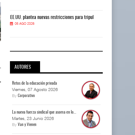
EE.UU. plantea nuevas restricciones para tripul
EE.UU. plantea
05 AGO 2026
05 AGO 2026
EE.UU. plantea nuevas
EE.UU. plantea nuevas
restricciones para trip ...
restricciones para trip ...
05 AGO 2026
05 AGO 2026
AUTORES
Retos de la educación privada
Viernes, 07 Agosto 2026
By
Corporativo
La nueva fuerza sindical que asoma en lo...
Martes, 23 Junio 2026
By
Van y Vienen