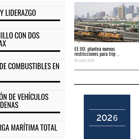
 Y LIDERAZGO
ciones para tripul
EE.UU. plantea nuevas restricciones para tripul
05 AGO 2026
NILLO CON DOS
AX
EE.UU. plantea nuevas
EE.UU. plantea nuevas
restricciones para trip ...
restricciones para trip ...
05 AGO 2026
05 AGO 2026
 DE COMBUSTIBLES EN
ÓN DE VEHÍCULOS
RDENAS
RGA MARÍTIMA TOTAL