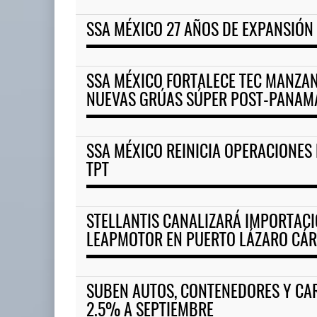
SSA MÉXICO 27 AÑOS DE EXPANSIÓN
EE.UU. plantea nuevas restric
05 AGO 2026
SSA MÉXICO FORTALECE TEC MANZA
NUEVAS GRÚAS SÚPER POST-PANAM
EE.UU. plantea nuevas
restricciones para trip ...
05 AGO 2026
SSA MÉXICO REINICIA OPERACIONES
TPT
STELLANTIS CANALIZARÁ IMPORTACI
LEAPMOTOR EN PUERTO LÁZARO CÁ
SUBEN AUTOS, CONTENEDORES Y CA
2.5% A SEPTIEMBRE