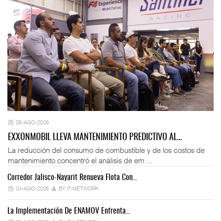
05-AGO-2026
EXXONMOBIL LLEVA MANTENIMIENTO PREDICTIVO AL…
La reducción del consumo de combustible y de los costos de
mantenimiento concentró el análisis de em ...
Corredor Jalisco-Nayarit Renueva Flota Con…
Tr
04-AGO-2026
BY IT-NETWORK
La Implementación De ENAMOV Enfrenta…
Dé