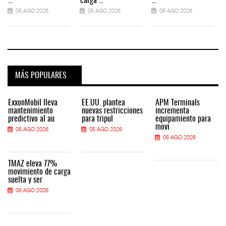
...
carga ...
...
.
05 AGO 2026
05 AGO 2026
05 AGO 2026
MÁS POPULARES
ExxonMobil lleva
EE.UU. plantea
APM Terminals
mantenimiento
nuevas restricciones
incrementa
predictivo al au
para tripul
equipamiento para
movi
05 AGO 2026
05 AGO 2026
05 AGO 2026
TMAZ eleva 77%
movimiento de carga
suelta y ser
05 AGO 2026