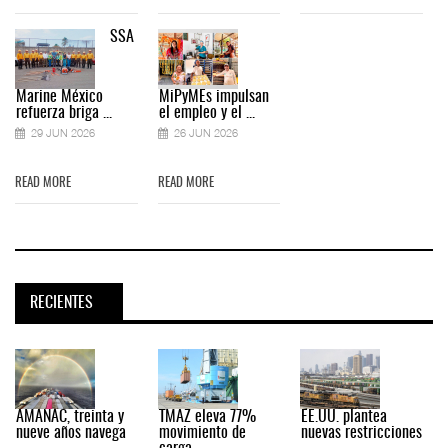
SSA
Marine México
MiPyMEs impulsan
refuerza briga ...
el empleo y el ...
29 JUN 2026
26 JUN 2026
READ MORE
READ MORE
RECIENTES
AMANAC, treinta y
TMAZ eleva 77%
EE.UU. plantea
nueve años navega
movimiento de
nuevas restricciones