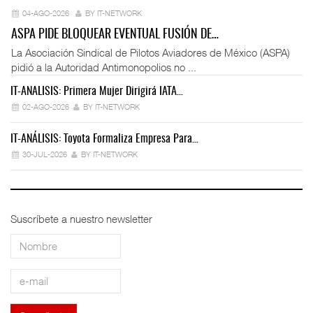
04-AGO-2026
BY IT-NETWORK
ASPA PIDE BLOQUEAR EVENTUAL FUSIÓN DE…
La Asociación Sindical de Pilotos Aviadores de México (ASPA)
pidió a la Autoridad Antimonopolios no ...
IT-ANÁLISIS: Primera Mujer Dirigirá IATA…
IT
02-AGO-2026
BY IT-NETWORK
IT-ANÁLISIS: Toyota Formaliza Empresa Para…
IT
30-JUL-2026
BY IT-NETWORK
Suscríbete a nuestro newsletter