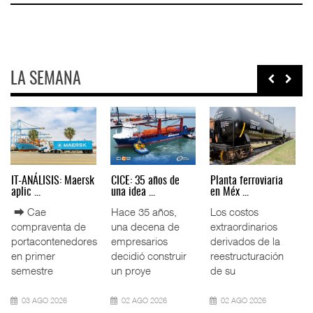
LA SEMANA
AMANAC, treinta y
TMAZ eleva 77%
EE.UU. plantea
nueve a ...
movimiento ...
nuevas res ...
La transformación
La Terminal
La Administración
del comercio
Marítima de
Federal de
marítimo mundial
Mazatlán (TMAZ),
Ferrocarriles de
también ha
subsidiaria
los Estados
redefin
portuaria de
Unidos (
05 AGO 2026
05 AGO 2026
05 AGO 2026