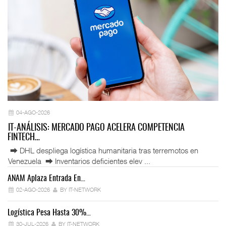
04-AGO-2026
IT-ANÁLISIS: MERCADO PAGO ACELERA COMPETENCIA
FINTECH…
⮕ DHL despliega logística humanitaria tras terremotos en
Venezuela ⮕ Inventarios deficientes elev ...
ANAM Aplaza Entrada En…
IT
02-AGO-2026
BY IT-NETWORK
Logística Pesa Hasta 30%…
Ex
30-JUL-2026
BY IT-NETWORK