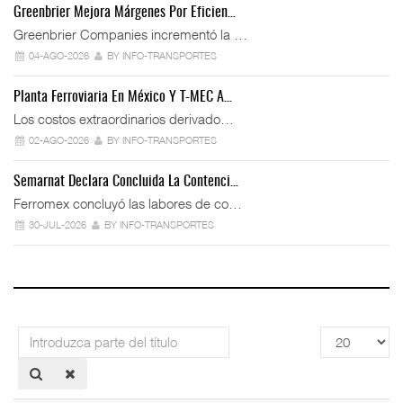
Greenbrier Mejora Márgenes Por Eficien…
Greenbrier Companies incrementó la …
04-AGO-2026
BY INFO-TRANSPORTES
Planta Ferroviaria En México Y T-MEC A…
Los costos extraordinarios derivado…
02-AGO-2026
BY INFO-TRANSPORTES
Semarnat Declara Concluida La Contenci…
Ferromex concluyó las labores de co…
30-JUL-2026
BY INFO-TRANSPORTES
Introduzca
Cantidad
parte
a
del
mostrar
título