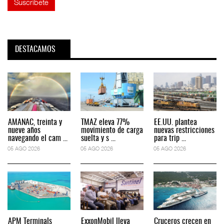
DESTACAMOS
AMANAC, treinta y
TMAZ eleva 77%
EE.UU. plantea
nueve años
movimiento de carga
nuevas restricciones
navegando el cam ...
suelta y s ...
para trip ...
05 AGO 2026
05 AGO 2026
05 AGO 2026
APM Terminals
ExxonMobil lleva
Cruceros crecen en