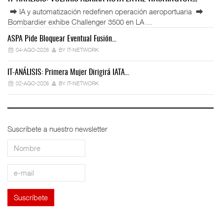
⮕ IA y automatización redefinen operación aeroportuaria ⮕
Bombardier exhibe Challenger 3500 en LA ...
ASPA Pide Bloquear Eventual Fusión…
IT
04-AGO-2026
BY IT-NETWORK
IT-ANÁLISIS: Primera Mujer Dirigirá IATA…
IT
02-AGO-2026
BY IT-NETWORK
Suscríbete a nuestro newsletter