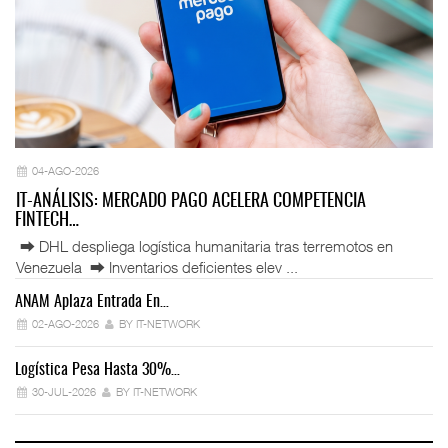
04-AGO-2026
IT-ANÁLISIS: MERCADO PAGO ACELERA COMPETENCIA
FINTECH…
⮕ DHL despliega logística humanitaria tras terremotos en
Venezuela ⮕ Inventarios deficientes elev ...
ANAM Aplaza Entrada En…
IT
02-AGO-2026
BY IT-NETWORK
Logística Pesa Hasta 30%…
Ex
30-JUL-2026
BY IT-NETWORK