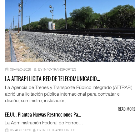
06-AGO-2026
BY INFO-TRANSPORTES
LA ATTRAPI LICITA RED DE TELECOMUNICACIO…
La Agencia de Trenes y Transporte Público Integrado (ATTRAPI)
abrió una licitación pública internacional para contratar el
diseño, suministro, instalación,
READ MORE
EE.UU. Plantea Nuevas Restricciones Pa…
La Administración Federal de Ferroc…
05-AGO-2026
BY INFO-TRANSPORTES