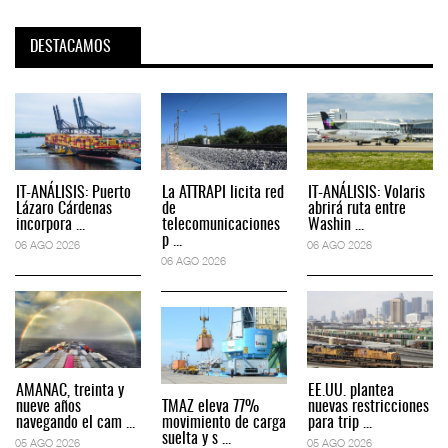
DESTACAMOS
IT-ANÁLISIS: Puerto
La ATTRAPI licita red
IT-ANÁLISIS: Volaris
Lázaro Cárdenas
de
abrirá ruta entre
incorpora ...
telecomunicaciones
Washin ...
p ...
06 AGO 2026
06 AGO 2026
06 AGO 2026
AMANAC, treinta y
EE.UU. plantea
nueve años
TMAZ eleva 77%
nuevas restricciones
navegando el cam ...
movimiento de carga
para trip ...
suelta y s ...
05 AGO 2026
05 AGO 2026