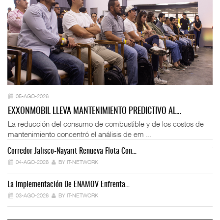
05-AGO-2026
EXXONMOBIL LLEVA MANTENIMIENTO PREDICTIVO AL…
La reducción del consumo de combustible y de los costos de
mantenimiento concentró el análisis de em ...
Corredor Jalisco-Nayarit Renueva Flota Con…
Tr
04-AGO-2026
BY IT-NETWORK
La Implementación De ENAMOV Enfrenta…
Dé
03-AGO-2026
BY IT-NETWORK