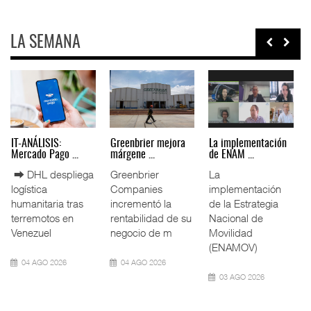
LA SEMANA
IT-ANÁLISIS: Puerto
La ATTRAPI licita
IT-ANÁLISIS: Volaris
Lázar ...
red de ...
abri ...
⮕ Canal de
La Agencia de
⮕ IA y
Panamá reducirá
Trenes y
automatización
nuevamente el
Transporte Público
redefinen
calado de
Integrado
operación
Neopanamax ⮕
(ATTRAPI) abri
aeroportuaria ⮕
Bomba
06 AGO 2026
06 AGO 2026
06 AGO 2026