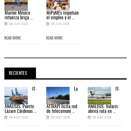
Marine México
MiPyMEs impulsan
refuerza briga ...
el empleo y el ...
29 JUN 2026
26 JUN 2026
READ MORE
READ MORE
RECIENTES
IT-
La
IT-
ANÁLISIS: Puerto
ATTRAPI licita red
ANÁLISIS: Volaris
Lázaro Cárdenas ...
de telecomuni ...
abrirá ruta en ...
06 AGO 2026
06 AGO 2026
06 AGO 2026