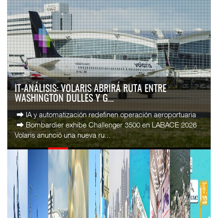
IT-ANÁLISIS: VOLARIS ABRIRÁ RUTA ENTRE
WASHINGTON DULLES Y G...
⮕ IA y automatización redefinen operación aeroportuaria
⮕ Bombardier exhibe Challenger 3500 en LABACE 2026
Volaris anunció una nueva ru...