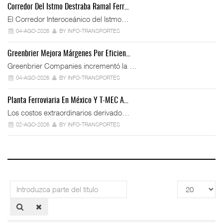
Corredor Del Istmo Destraba Ramal Ferr…
El Corredor Interoceánico del Istmo…
04-AGO-2026
BY INFO-TRANSPORTES
Greenbrier Mejora Márgenes Por Eficien…
Greenbrier Companies incrementó la …
04-AGO-2026
BY INFO-TRANSPORTES
Planta Ferroviaria En México Y T-MEC A…
Los costos extraordinarios derivado…
02-AGO-2026
BY INFO-TRANSPORTES
Introduzca
Cantidad
parte
a
del
mostrar
título