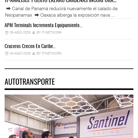
IT-ANÁLISIS: PUERTO LÁZARO CÁRDENAS INCORPORA…
⮕ Canal de Panamá reducirá nuevamente el calado de
Neopanamax ⮕ Oaxaca alberga la exposición nava ...
APM Terminals Incrementa Equipamiento…
05-AGO-2026
BY IT-NETWORK
Cruceros Crecen En Caribe…
04-AGO-2026
BY IT-NETWORK
AUTOTRANSPORTE