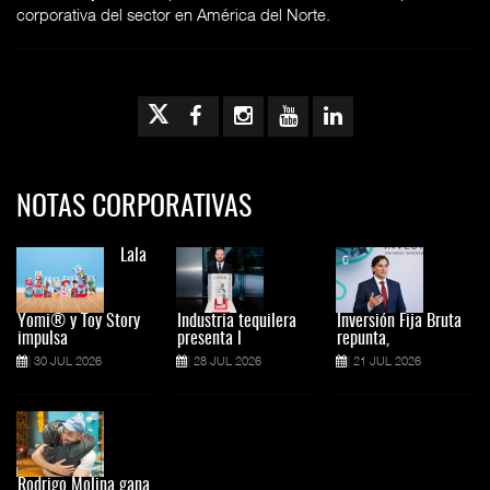
corporativa del sector en América del Norte.
NOTAS CORPORATIVAS
Lala
Yomi® y Toy Story
Industria tequilera
Inversión Fija Bruta
impulsa
presenta l
repunta,
30 JUL 2026
28 JUL 2026
21 JUL 2026
Rodrigo Molina gana