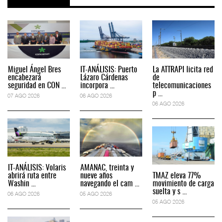
Miguel Ángel Bres
IT-ANÁLISIS: Puerto
La ATTRAPI licita red
encabezará
Lázaro Cárdenas
de
seguridad en CON ...
incorpora ...
telecomunicaciones
p ...
07 AGO 2026
06 AGO 2026
06 AGO 2026
IT-ANÁLISIS: Volaris
AMANAC, treinta y
abrirá ruta entre
nueve años
TMAZ eleva 77%
Washin ...
navegando el cam ...
movimiento de carga
suelta y s ...
06 AGO 2026
05 AGO 2026
05 AGO 2026