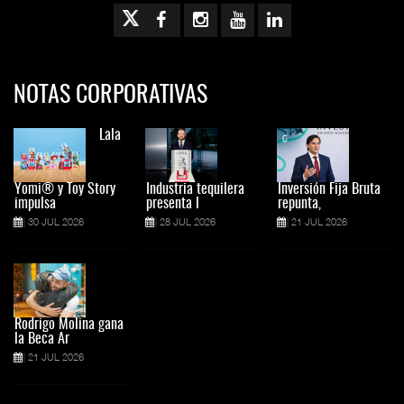
NOTAS CORPORATIVAS
Lala
Yomi® y Toy Story
Industria tequilera
Inversión Fija Bruta
impulsa
presenta l
repunta,
30 JUL 2026
28 JUL 2026
21 JUL 2026
Rodrigo Molina gana
la Beca Ar
21 JUL 2026