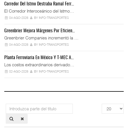
Corredor Del Istmo Destraba Ramal Ferr…
El Corredor Interoceánico del Istmo…
04-AGO-2026
BY INFO-TRANSPORTES
Greenbrier Mejora Márgenes Por Eficien…
Greenbrier Companies incrementó la …
04-AGO-2026
BY INFO-TRANSPORTES
Planta Ferroviaria En México Y T-MEC A…
Los costos extraordinarios derivado…
02-AGO-2026
BY INFO-TRANSPORTES
Introduzca
Cantidad
parte
a
del
mostrar
título