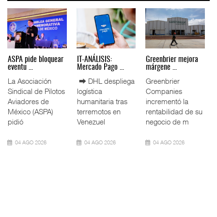
Miguel Ángel Bres
IT-ANÁLISIS: Puerto
La ATTRAPI licita
encabez ...
Lázar ...
red de ...
La Confederación
⮕ Canal de
La Agencia de
de Cámaras
Panamá reducirá
Trenes y
Industriales
nuevamente el
Transporte Público
(CONCAMIN)
calado de
Integrado
designó a Migu
Neopanamax ⮕
(ATTRAPI) abri
07 AGO 2026
06 AGO 2026
06 AGO 2026
IT-ANÁLISIS: Volaris
AMANAC, treinta y
TMAZ eleva 77%