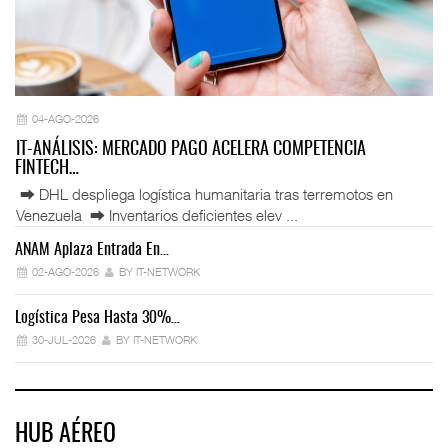
04-AGO-2026
IT-ANÁLISIS: MERCADO PAGO ACELERA COMPETENCIA
FINTECH…
⮕ DHL despliega logística humanitaria tras terremotos en
Venezuela ⮕ Inventarios deficientes elev ...
ANAM Aplaza Entrada En…
IT
02-AGO-2026
BY IT-NETWORK
Logística Pesa Hasta 30%…
Ex
30-JUL-2026
BY IT-NETWORK
HUB AÉREO