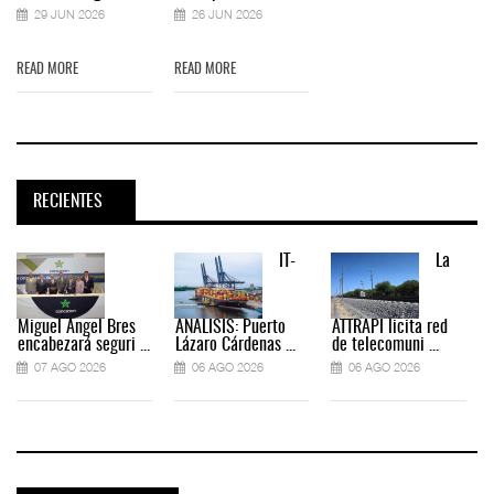
29 JUN 2026
26 JUN 2026
READ MORE
READ MORE
RECIENTES
IT-
La
Miguel Ángel Bres
ANÁLISIS: Puerto
ATTRAPI licita red
encabezará seguri ...
Lázaro Cárdenas ...
de telecomuni ...
07 AGO 2026
06 AGO 2026
06 AGO 2026