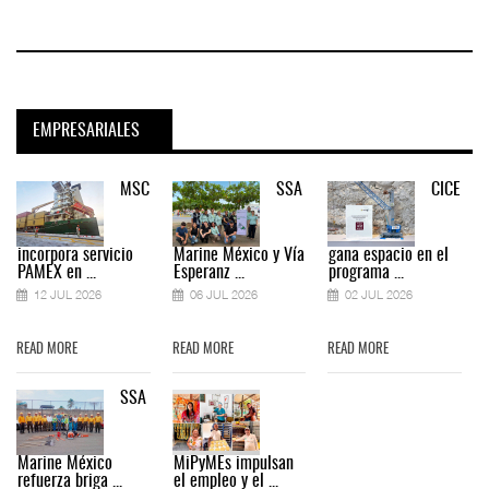
EMPRESARIALES
MSC
SSA
CICE
incorpora servicio
Marine México y Vía
gana espacio en el
PAMEX en ...
Esperanz ...
programa ...
12 JUL 2026
06 JUL 2026
02 JUL 2026
READ MORE
READ MORE
READ MORE
SSA
Marine México
MiPyMEs impulsan
refuerza briga ...
el empleo y el ...