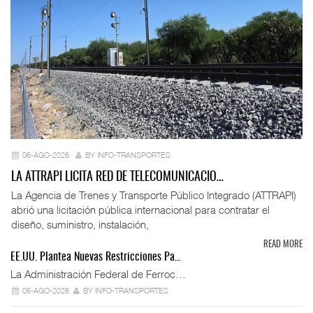
06-AGO-2026
BY INFO-TRANSPORTES
LA ATTRAPI LICITA RED DE TELECOMUNICACIO…
La Agencia de Trenes y Transporte Público Integrado (ATTRAPI)
abrió una licitación pública internacional para contratar el
diseño, suministro, instalación,
READ MORE
EE.UU. Plantea Nuevas Restricciones Pa…
La Administración Federal de Ferroc…
05-AGO-2026
BY INFO-TRANSPORTES