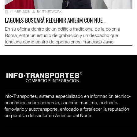
14-ABR-2026
BY IT-NETWORK
LAGUNES BUSCARÁ REDEFINIR ANIERM CON NUE…
En su oficina dentro de un edificio tradicional de la colonia
Roma, entre un estudio de grabación y un despacho que
funciona como centro de operaciones, Francisco Javie
Info-Transportes, sistema especializado en información técnico-
económica sobre comercio, sectores marítimo, portuario,
ferroviario y autotransporte, enfocado a fortalecer la reputación
corporativa del sector en América del Norte.