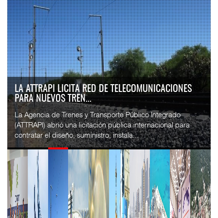
IT-ANÁLISIS: VOLARIS ABRIRÁ RUTA ENTRE
WASHINGTON DULLES Y G...
⮕ IA y automatización redefinen operación aeroportuaria
⮕ Bombardier exhibe Challenger 3500 en LABACE 2026
Volaris anunció una nueva ru...