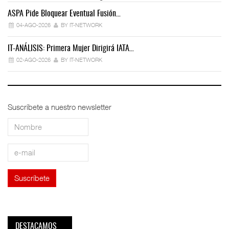
ASPA Pide Bloquear Eventual Fusión…
IT
04-AGO-2026
BY IT-NETWORK
IT-ANÁLISIS: Primera Mujer Dirigirá IATA…
IT
02-AGO-2026
BY IT-NETWORK
Suscríbete a nuestro newsletter
DESTACAMOS