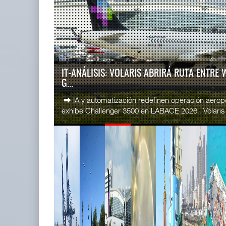
READ MORE
SSA Marin
IT-ANÁLISIS: Puerto Lázaro
Esperanz ..
Cárdenas incorpora ...
06 JUL 
06 AGO 2026
IT-ANÁLISIS: VOLARIS ABRIRÁ RUTA ENTRE
G...
READ MORE
⮕ IA y automatización redefinen operación aero
CICE gana
exhibe Challenger 3500 en LABACE 2026 Volaris a
...
02 JUL 
READ MORE
La ATTRAPI licita red de
SSA Marin
telecomunicaciones p ...
...
06 AGO 2026
29 JUN 
READ MORE