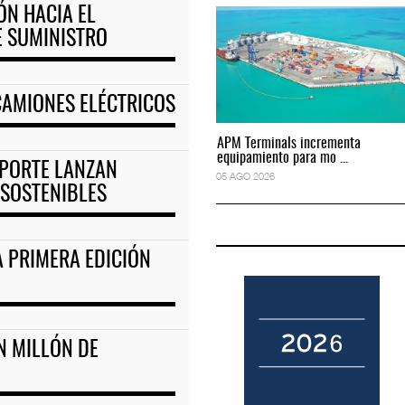
ÓN HACIA EL
E SUMINISTRO
to predictivo al au
ExxonMobil lleva mantenimiento predictivo al au
05 AGO 2026
CAMIONES ELÉCTRICOS
APM Terminals incrementa
APM Terminals incrementa
equipamiento para mo ...
equipamiento para mo ...
SPORTE LANZAN
05 AGO 2026
05 AGO 2026
 SOSTENIBLES
 PRIMERA EDICIÓN
N MILLÓN DE