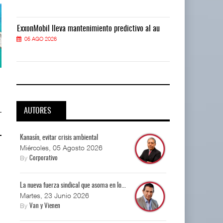
ExxonMobil lleva mantenimiento predictivo al au
ExxonMobil ll
05 AGO 2026
05 AGO 2026
APM Terminals incrementa
APM Terminals incrementa
equipamiento para mo ...
equipamiento para mo ...
05 AGO 2026
05 AGO 2026
AUTORES
Kanasín, evitar crisis ambiental
Miércoles, 05 Agosto 2026
By
Corporativo
La nueva fuerza sindical que asoma en lo...
Martes, 23 Junio 2026
By
Van y Vienen