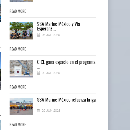
READ MORE
READ MORE
SSA Marine México y Vía
IT-ANÁLISIS: Puerto Lázaro
IT-ANÁLISIS: Puerto Lázaro
Esperanz ...
Cárdenas incorpora ...
Cárdenas incorpora ...
06 JUL 2026
06 AGO 2026
06 AGO 2026
READ MORE
READ MORE
ma
CICE gana espacio en el programa
...
02 JUL 2026
READ MORE
READ MORE
La ATTRAPI licita red de
La ATTRAPI licita red de
ga
SSA Marine México refuerza briga
telecomunicaciones p ...
telecomunicaciones p ...
...
06 AGO 2026
06 AGO 2026
29 JUN 2026
READ MORE
READ MORE