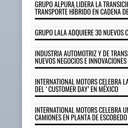
GRUPO ALPURA LIDERA LA TRANSICI
TRANSPORTE HÍBRIDO EN CADENA D
ExxonMobil lleva mantenimien
05 AGO 2026
GRUPO LALA ADQUIERE 30 NUEVOS 
APM Terminals incrementa
equipamiento para mo ...
INDUSTRIA AUTOMOTRIZ Y DE TRAN
05 AGO 2026
NUEVOS NEGOCIOS E INNOVACIONES
INTERNATIONAL MOTORS CELEBRA LA
DEL ‘CUSTOMER DAY’ EN MÉXICO
INTERNATIONAL MOTORS CELEBRA U
CAMIONES EN PLANTA DE ESCOBEDO