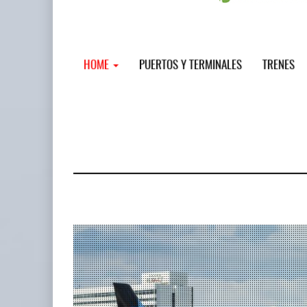
HOME
PUERTOS Y TERMINALES
TRENES
MSC incor
...
12 JUL 