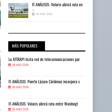
 en
IT-ANÁLISIS: Volaris abrirá ruta en
...
06 AGO 2026
TMAZ eleva 77% movimiento de
TMAZ eleva 77% movimiento de
carga suelta y s ...
carga suelta y s ...
05 AGO 2026
05 AGO 2026
MÁS POPULARES
La ATTRAPI licita red de telecomunicaciones par
La ATTRAPI lic
06 AGO 2026
06 AGO 2026
IT-ANÁLISIS: Puerto Lázaro Cárdenas incorpora s
IT-ANÁLISIS: P
06 AGO 2026
06 AGO 2026
EE.UU. plantea nuevas
EE.UU. plantea nuevas
restricciones para trip ...
restricciones para trip ...
05 AGO 2026
05 AGO 2026
IT-ANÁLISIS: Volaris abrirá ruta entre Washingt
IT-ANÁLISIS: V
06 AGO 2026
06 AGO 2026