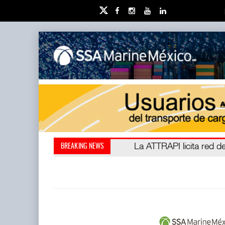
IT-ANÁLISIS: Puerto Láza
La ATTRAPI licita red de
BREAKING NEWS
(ATTRAPI) abrió