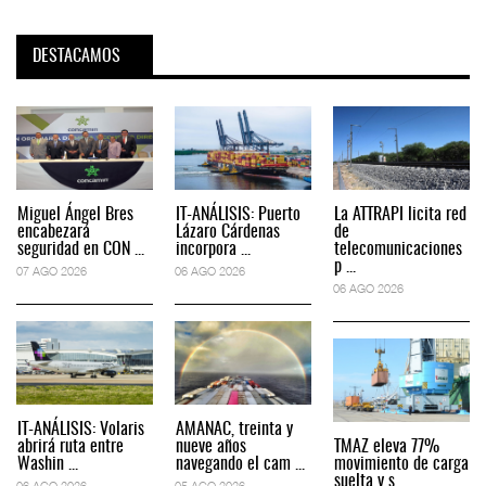
DESTACAMOS
Miguel Ángel Bres
IT-ANÁLISIS: Puerto
La ATTRAPI licita red
encabezará
Lázaro Cárdenas
de
seguridad en CON ...
incorpora ...
telecomunicaciones
p ...
07 AGO 2026
06 AGO 2026
06 AGO 2026
IT-ANÁLISIS: Volaris
AMANAC, treinta y
abrirá ruta entre
nueve años
TMAZ eleva 77%
Washin ...
navegando el cam ...
movimiento de carga
suelta y s ...
06 AGO 2026
05 AGO 2026