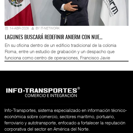
14-ABR-2026
BY IT-NETWORK
LAGUNES BUSCARÁ REDEFINIR ANIERM CON NUE…
En su oficina dentro de un edificio tradicional de la colonia
Roma, entre un estudio de grabación y un despacho que
funciona como centro de operaciones, Francisco Javie
Info-Transportes, sistema especializado en información técnico-
económica sobre comercio, sectores marítimo, portuario,
ferroviario y autotransporte, enfocado a fortalecer la reputación
corporativa del sector en América del Norte.