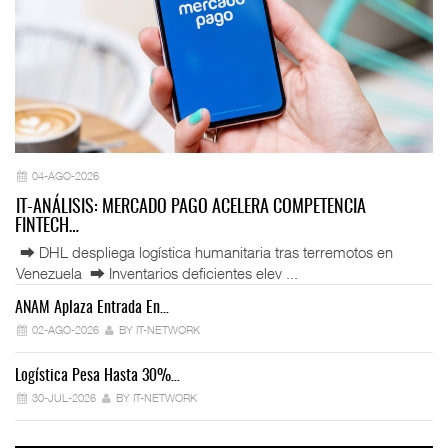
04-AGO-2026
IT-ANÁLISIS: MERCADO PAGO ACELERA COMPETENCIA
FINTECH…
⮕ DHL despliega logística humanitaria tras terremotos en
Venezuela ⮕ Inventarios deficientes elev ...
ANAM Aplaza Entrada En…
IT
02-AGO-2026
BY IT-NETWORK
Logística Pesa Hasta 30%…
Ex
30-JUL-2026
BY IT-NETWORK