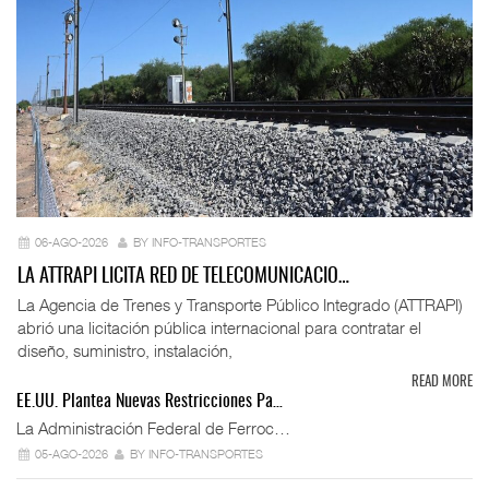
06-AGO-2026
BY INFO-TRANSPORTES
LA ATTRAPI LICITA RED DE TELECOMUNICACIO…
La Agencia de Trenes y Transporte Público Integrado (ATTRAPI)
abrió una licitación pública internacional para contratar el
diseño, suministro, instalación,
READ MORE
EE.UU. Plantea Nuevas Restricciones Pa…
La Administración Federal de Ferroc…
05-AGO-2026
BY INFO-TRANSPORTES