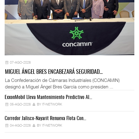
07-AGO-2026
MIGUEL ÁNGEL BRES ENCABEZARÁ SEGURIDAD…
La Confederación de Cámaras Industriales (CONCAMIN)
designó a Miguel Ángel Bres García como presiden ...
ExxonMobil Lleva Mantenimiento Predictivo Al…
La
05-AGO-2026
BY IT-NETWORK
Corredor Jalisco-Nayarit Renueva Flota Con…
Tr
04-AGO-2026
BY IT-NETWORK