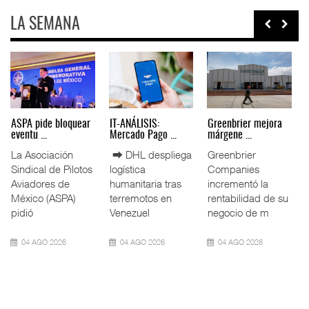
LA SEMANA
Miguel Ángel Bres
IT-ANÁLISIS: Puerto
La ATTRAPI licita
encabez ...
Lázar ...
red de ...
La Confederación
⮕ Canal de
La Agencia de
de Cámaras
Panamá reducirá
Trenes y
Industriales
nuevamente el
Transporte Público
(CONCAMIN)
calado de
Integrado
designó a Migu
Neopanamax ⮕
(ATTRAPI) abri
07 AGO 2026
06 AGO 2026
06 AGO 2026