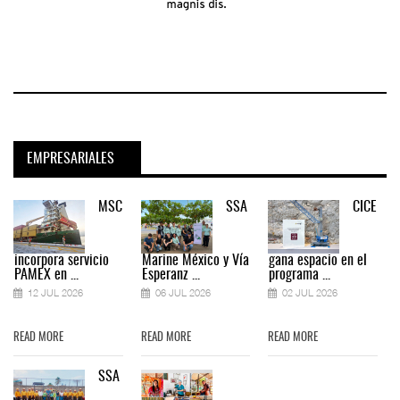
EMPRESARIALES
MSC
SSA
CICE
incorpora servicio
Marine México y Vía
gana espacio en el
PAMEX en ...
Esperanz ...
programa ...
12 JUL 2026
06 JUL 2026
02 JUL 2026
READ MORE
READ MORE
READ MORE
SSA