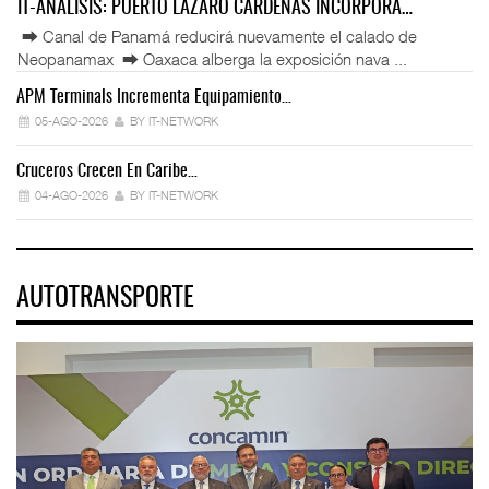
IT-ANÁLISIS: PUERTO LÁZARO CÁRDENAS INCORPORA…
⮕ Canal de Panamá reducirá nuevamente el calado de
Neopanamax ⮕ Oaxaca alberga la exposición nava ...
APM Terminals Incrementa Equipamiento…
05-AGO-2026
BY IT-NETWORK
Cruceros Crecen En Caribe…
04-AGO-2026
BY IT-NETWORK
AUTOTRANSPORTE