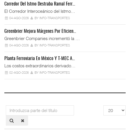
Corredor Del Istmo Destraba Ramal Ferr…
El Corredor Interoceánico del Istmo…
04-AGO-2026
BY INFO-TRANSPORTES
Greenbrier Mejora Márgenes Por Eficien…
Greenbrier Companies incrementó la …
04-AGO-2026
BY INFO-TRANSPORTES
Planta Ferroviaria En México Y T-MEC A…
Los costos extraordinarios derivado…
02-AGO-2026
BY INFO-TRANSPORTES
Introduzca
Cantidad
parte
a
del
mostrar
título