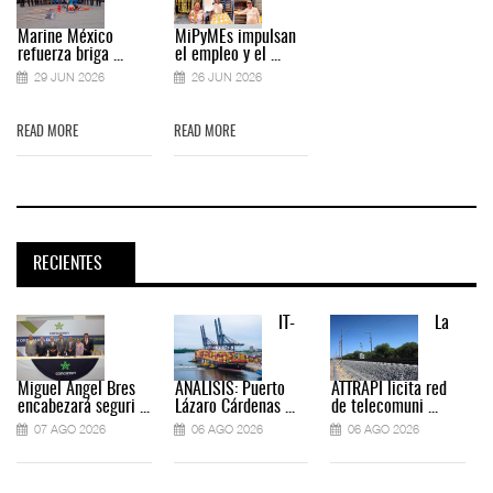
Marine México
MiPyMEs impulsan
refuerza briga ...
el empleo y el ...
29 JUN 2026
26 JUN 2026
READ MORE
READ MORE
RECIENTES
IT-
La
Miguel Ángel Bres
ANÁLISIS: Puerto
ATTRAPI licita red
encabezará seguri ...
Lázaro Cárdenas ...
de telecomuni ...
07 AGO 2026
06 AGO 2026
06 AGO 2026