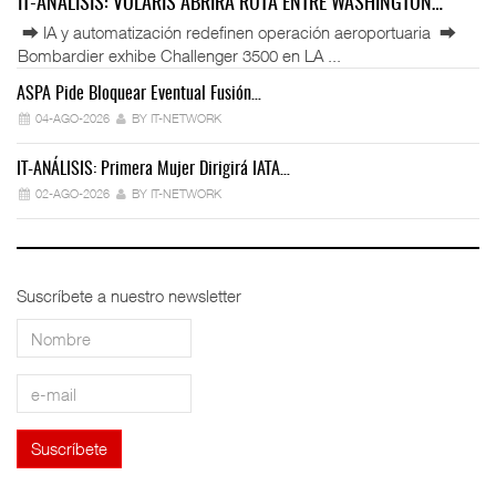
IT-ANÁLISIS: VOLARIS ABRIRÁ RUTA ENTRE WASHINGTON…
⮕ IA y automatización redefinen operación aeroportuaria ⮕
Bombardier exhibe Challenger 3500 en LA ...
ASPA Pide Bloquear Eventual Fusión…
IT
04-AGO-2026
BY IT-NETWORK
IT-ANÁLISIS: Primera Mujer Dirigirá IATA…
IT
02-AGO-2026
BY IT-NETWORK
Suscríbete a nuestro newsletter