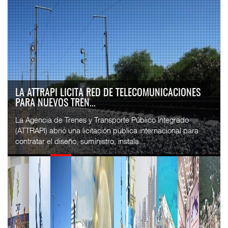
IT-ANÁLISIS: VOLARIS ABRIRÁ RUTA ENTRE
WASHINGTON DULLES Y G...
⮕ IA y automatización redefinen operación aeroportuaria
⮕ Bombardier exhibe Challenger 3500 en LABACE 2026
Volaris anunció una nueva ru...