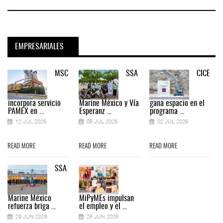
EMPRESARIALES
MSC
SSA
CICE
incorpora servicio
Marine México y Vía
gana espacio en el
PAMEX en ...
Esperanz ...
programa ...
12 JUL 2026
06 JUL 2026
02 JUL 2026
READ MORE
READ MORE
READ MORE
SSA
Marine México
MiPyMEs impulsan
refuerza briga ...
el empleo y el ...
29 JUN 2026
26 JUN 2026