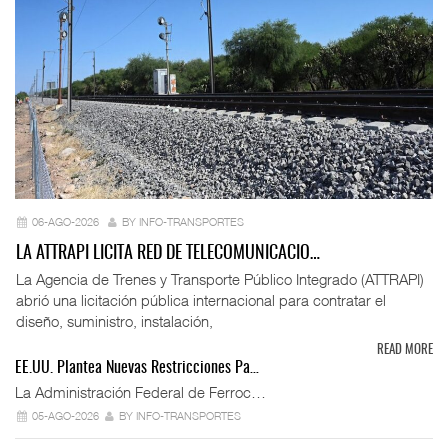
06-AGO-2026
BY INFO-TRANSPORTES
LA ATTRAPI LICITA RED DE TELECOMUNICACIO…
La Agencia de Trenes y Transporte Público Integrado (ATTRAPI)
abrió una licitación pública internacional para contratar el
diseño, suministro, instalación,
READ MORE
EE.UU. Plantea Nuevas Restricciones Pa…
La Administración Federal de Ferroc…
05-AGO-2026
BY INFO-TRANSPORTES