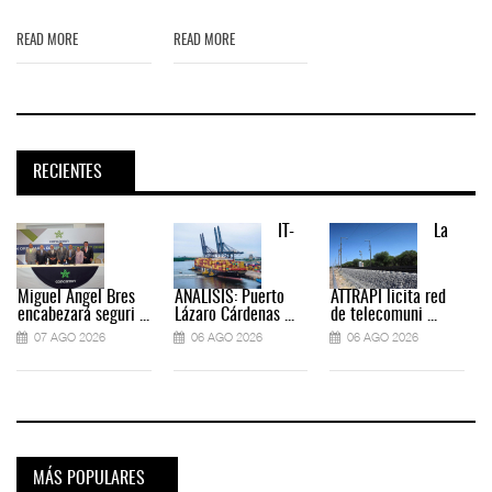
READ MORE
READ MORE
RECIENTES
IT-
La
Miguel Ángel Bres
ANÁLISIS: Puerto
ATTRAPI licita red
encabezará seguri ...
Lázaro Cárdenas ...
de telecomuni ...
07 AGO 2026
06 AGO 2026
06 AGO 2026
MÁS POPULARES