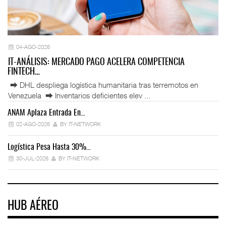
04-AGO-2026
IT-ANÁLISIS: MERCADO PAGO ACELERA COMPETENCIA
FINTECH…
⮕ DHL despliega logística humanitaria tras terremotos en
Venezuela ⮕ Inventarios deficientes elev ...
ANAM Aplaza Entrada En…
IT
02-AGO-2026
BY IT-NETWORK
Logística Pesa Hasta 30%…
Ex
30-JUL-2026
BY IT-NETWORK
HUB AÉREO