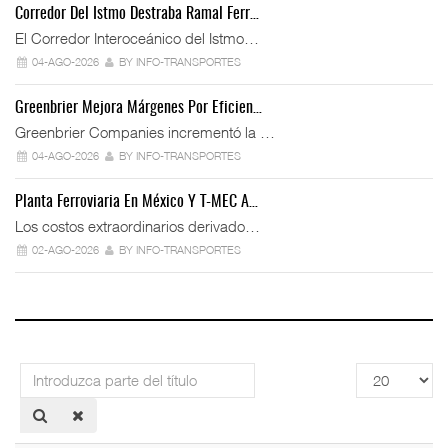
Corredor Del Istmo Destraba Ramal Ferr…
El Corredor Interoceánico del Istmo…
04-AGO-2026
BY INFO-TRANSPORTES
Greenbrier Mejora Márgenes Por Eficien…
Greenbrier Companies incrementó la …
04-AGO-2026
BY INFO-TRANSPORTES
Planta Ferroviaria En México Y T-MEC A…
Los costos extraordinarios derivado…
02-AGO-2026
BY INFO-TRANSPORTES
Introduzca
Cantidad
parte
a
del
mostrar
título