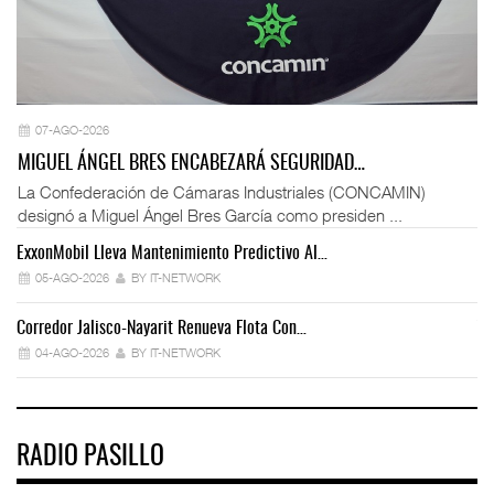
07-AGO-2026
MIGUEL ÁNGEL BRES ENCABEZARÁ SEGURIDAD…
La Confederación de Cámaras Industriales (CONCAMIN)
designó a Miguel Ángel Bres García como presiden ...
ExxonMobil Lleva Mantenimiento Predictivo Al…
La
05-AGO-2026
BY IT-NETWORK
Corredor Jalisco-Nayarit Renueva Flota Con…
Tr
04-AGO-2026
BY IT-NETWORK
RADIO PASILLO