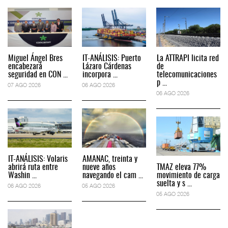
Miguel Ángel Bres
IT-ANÁLISIS: Puerto
La ATTRAPI licita red
encabezará
Lázaro Cárdenas
de
seguridad en CON ...
incorpora ...
telecomunicaciones
p ...
07 AGO 2026
06 AGO 2026
06 AGO 2026
IT-ANÁLISIS: Volaris
AMANAC, treinta y
abrirá ruta entre
nueve años
TMAZ eleva 77%
Washin ...
navegando el cam ...
movimiento de carga
suelta y s ...
06 AGO 2026
05 AGO 2026
05 AGO 2026