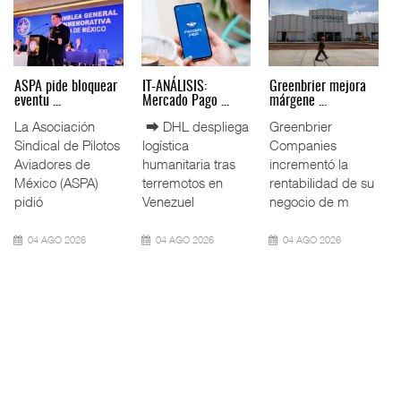
Miguel Ángel Bres
IT-ANÁLISIS: Puerto
La ATTRAPI licita
encabez ...
Lázar ...
red de ...
La Confederación
⮕ Canal de
La Agencia de
de Cámaras
Panamá reducirá
Trenes y
Industriales
nuevamente el
Transporte Público
(CONCAMIN)
calado de
Integrado
designó a Migu
Neopanamax ⮕
(ATTRAPI) abri
07 AGO 2026
06 AGO 2026
06 AGO 2026
IT-ANÁLISIS: Volaris
AMANAC, treinta y
TMAZ eleva 77%
abri ...
nueve a ...
movimiento ...