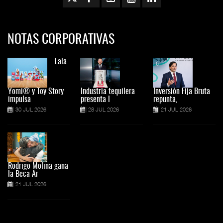
NOTAS CORPORATIVAS
Lala
Yomi® y Toy Story
Industria tequilera
Inversión Fija Bruta
impulsa
presenta l
repunta,
30 JUL 2026
28 JUL 2026
21 JUL 2026
Rodrigo Molina gana
la Beca Ar
21 JUL 2026