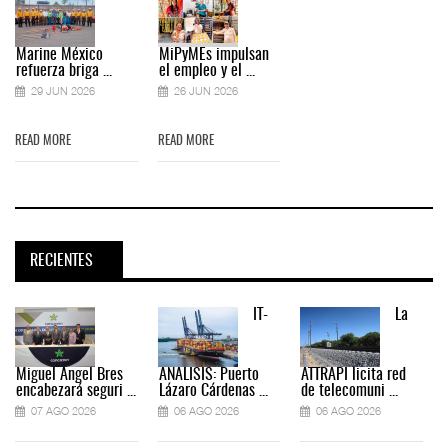
Marine México
MiPyMEs impulsan
refuerza briga ...
el empleo y el ...
29 JUN 2026
26 JUN 2026
READ MORE
READ MORE
RECIENTES
IT-
La
Miguel Ángel Bres
ANÁLISIS: Puerto
ATTRAPI licita red
encabezará seguri ...
Lázaro Cárdenas ...
de telecomuni ...
07 AGO 2026
06 AGO 2026
06 AGO 2026