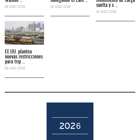
Washin ...
navegando el cam ...
movimiento de carga
suelta y s ...
06 AGO 2026
05 AGO 2026
05 AGO 2026
EE.UU. plantea
nuevas restricciones
para trip ...
05 AGO 2026