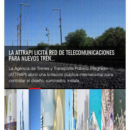
IT-ANÁLISIS: VOLARIS ABRIRÁ RUTA ENTRE
WASHINGTON DULLES Y G...
⮕ IA y automatización redefinen operación aeroportuaria
⮕ Bombardier exhibe Challenger 3500 en LABACE 2026
Volaris anunció una nueva ru...