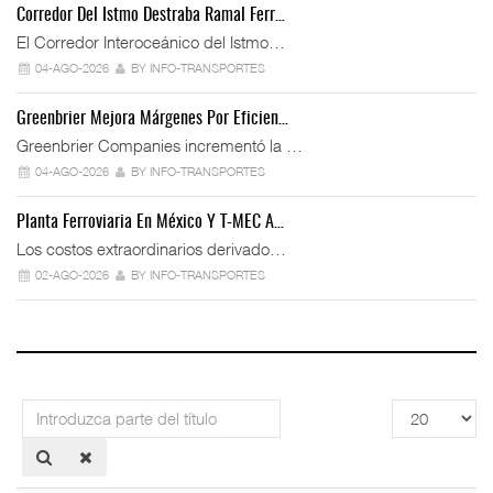
Corredor Del Istmo Destraba Ramal Ferr…
El Corredor Interoceánico del Istmo…
04-AGO-2026
BY INFO-TRANSPORTES
Greenbrier Mejora Márgenes Por Eficien…
Greenbrier Companies incrementó la …
04-AGO-2026
BY INFO-TRANSPORTES
Planta Ferroviaria En México Y T-MEC A…
Los costos extraordinarios derivado…
02-AGO-2026
BY INFO-TRANSPORTES
Introduzca
Cantidad
parte
a
del
mostrar
título