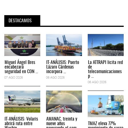
DESTACAMOS
Miguel Ángel Bres
IT-ANÁLISIS: Puerto
La ATTRAPI licita red
encabezará
Lázaro Cárdenas
de
seguridad en CON ...
incorpora ...
telecomunicaciones
p ...
07 AGO 2026
06 AGO 2026
06 AGO 2026
IT-ANÁLISIS: Volaris
AMANAC, treinta y
abrirá ruta entre
nueve años
TMAZ eleva 77%