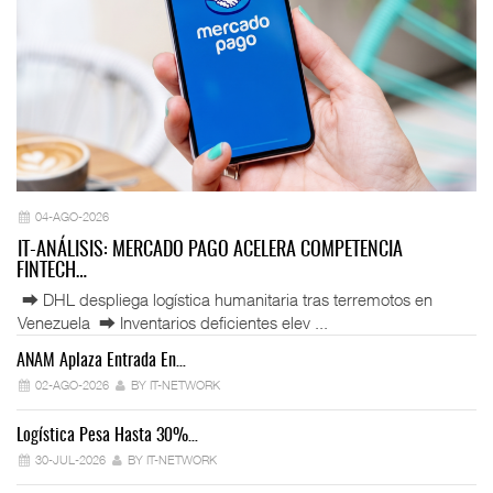
04-AGO-2026
IT-ANÁLISIS: MERCADO PAGO ACELERA COMPETENCIA
FINTECH…
⮕ DHL despliega logística humanitaria tras terremotos en
Venezuela ⮕ Inventarios deficientes elev ...
ANAM Aplaza Entrada En…
IT
02-AGO-2026
BY IT-NETWORK
Logística Pesa Hasta 30%…
Ex
30-JUL-2026
BY IT-NETWORK