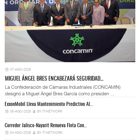
07-AGO-2026
MIGUEL ÁNGEL BRES ENCABEZARÁ SEGURIDAD…
La Confederación de Cámaras Industriales (CONCAMIN)
designó a Miguel Ángel Bres García como presiden ...
ExxonMobil Lleva Mantenimiento Predictivo Al…
La
05-AGO-2026
BY IT-NETWORK
Corredor Jalisco-Nayarit Renueva Flota Con…
Tr
04-AGO-2026
BY IT-NETWORK