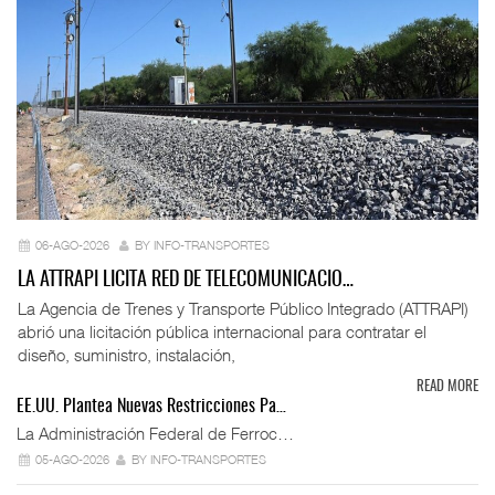
06-AGO-2026
BY INFO-TRANSPORTES
LA ATTRAPI LICITA RED DE TELECOMUNICACIO…
La Agencia de Trenes y Transporte Público Integrado (ATTRAPI)
abrió una licitación pública internacional para contratar el
diseño, suministro, instalación,
READ MORE
EE.UU. Plantea Nuevas Restricciones Pa…
La Administración Federal de Ferroc…
05-AGO-2026
BY INFO-TRANSPORTES