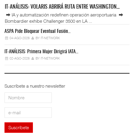
IT-ANÁLISIS: VOLARIS ABRIRÁ RUTA ENTRE WASHINGTON…
⮕ IA y automatización redefinen operación aeroportuaria ⮕
Bombardier exhibe Challenger 3500 en LA ...
ASPA Pide Bloquear Eventual Fusión…
IT
04-AGO-2026
BY IT-NETWORK
IT-ANÁLISIS: Primera Mujer Dirigirá IATA…
IT
02-AGO-2026
BY IT-NETWORK
Suscríbete a nuestro newsletter