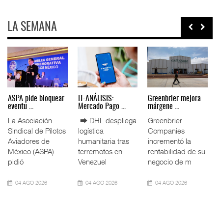
LA SEMANA
Miguel Ángel Bres
IT-ANÁLISIS: Puerto
La ATTRAPI licita
encabez ...
Lázar ...
red de ...
La Confederación
⮕ Canal de
La Agencia de
de Cámaras
Panamá reducirá
Trenes y
Industriales
nuevamente el
Transporte Público
(CONCAMIN)
calado de
Integrado
designó a Migu
Neopanamax ⮕
(ATTRAPI) abri
07 AGO 2026
06 AGO 2026
06 AGO 2026