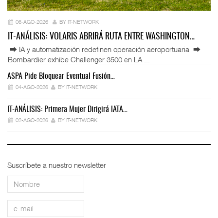
06-AGO-2026
BY IT-NETWORK
IT-ANÁLISIS: VOLARIS ABRIRÁ RUTA ENTRE WASHINGTON…
⮕ IA y automatización redefinen operación aeroportuaria ⮕
Bombardier exhibe Challenger 3500 en LA ...
ASPA Pide Bloquear Eventual Fusión…
IT
04-AGO-2026
BY IT-NETWORK
IT-ANÁLISIS: Primera Mujer Dirigirá IATA…
IT
02-AGO-2026
BY IT-NETWORK
Suscríbete a nuestro newsletter