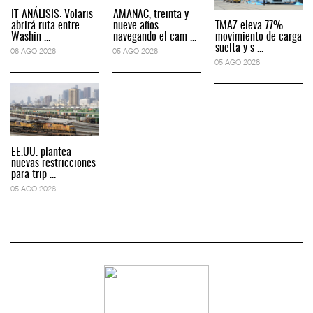
IT-ANÁLISIS: Volaris
AMANAC, treinta y
abrirá ruta entre
nueve años
TMAZ eleva 77%
Washin ...
navegando el cam ...
movimiento de carga
suelta y s ...
06 AGO 2026
05 AGO 2026
05 AGO 2026
EE.UU. plantea
nuevas restricciones
para trip ...
05 AGO 2026