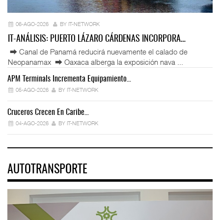
06-AGO-2026
BY IT-NETWORK
IT-ANÁLISIS: PUERTO LÁZARO CÁRDENAS INCORPORA…
⮕ Canal de Panamá reducirá nuevamente el calado de
Neopanamax ⮕ Oaxaca alberga la exposición nava ...
APM Terminals Incrementa Equipamiento…
05-AGO-2026
BY IT-NETWORK
Cruceros Crecen En Caribe…
04-AGO-2026
BY IT-NETWORK
AUTOTRANSPORTE