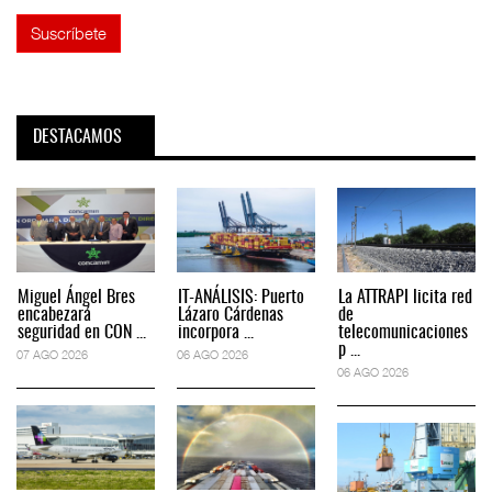
DESTACAMOS
Miguel Ángel Bres
IT-ANÁLISIS: Puerto
La ATTRAPI licita red
encabezará
Lázaro Cárdenas
de
seguridad en CON ...
incorpora ...
telecomunicaciones
p ...
07 AGO 2026
06 AGO 2026
06 AGO 2026