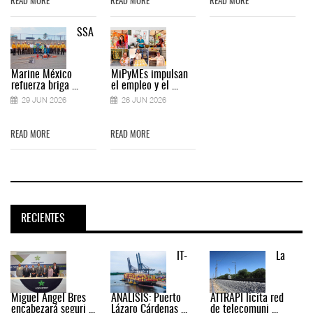
READ MORE
READ MORE
READ MORE
SSA
Marine México
MiPyMEs impulsan
refuerza briga ...
el empleo y el ...
29 JUN 2026
26 JUN 2026
READ MORE
READ MORE
RECIENTES
IT-
La
Miguel Ángel Bres
ANÁLISIS: Puerto
ATTRAPI licita red
encabezará seguri ...
Lázaro Cárdenas ...
de telecomuni ...