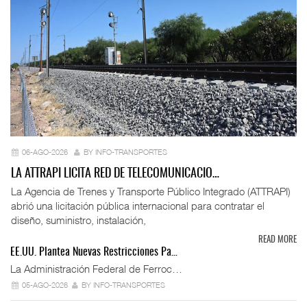
06-AGO-2026
BY INFO-TRANSPORTES
LA ATTRAPI LICITA RED DE TELECOMUNICACIO…
La Agencia de Trenes y Transporte Público Integrado (ATTRAPI)
abrió una licitación pública internacional para contratar el
diseño, suministro, instalación,
READ MORE
EE.UU. Plantea Nuevas Restricciones Pa…
La Administración Federal de Ferroc…
05-AGO-2026
BY INFO-TRANSPORTES