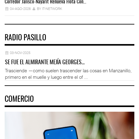
Corredor Jalisco-Nayarit Renueva Flota Con…
Tr
04-AGO-2026
BY IT-NETWORK
RADIO PASILLO
03-NOV-2025
SE FUE EL ALMIRANTE MEJÍA GEORGES…
Trasciende —como suelen trascender las cosas en Manzanillo,
primero en el muelle y luego entre el of ...
COMERCIO