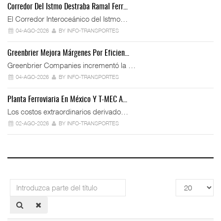
Corredor Del Istmo Destraba Ramal Ferr…
El Corredor Interoceánico del Istmo…
04-AGO-2026
BY INFO-TRANSPORTES
Greenbrier Mejora Márgenes Por Eficien…
Greenbrier Companies incrementó la …
04-AGO-2026
BY INFO-TRANSPORTES
Planta Ferroviaria En México Y T-MEC A…
Los costos extraordinarios derivado…
02-AGO-2026
BY INFO-TRANSPORTES
Introduzca
Cantidad
parte
a
del
mostrar
título