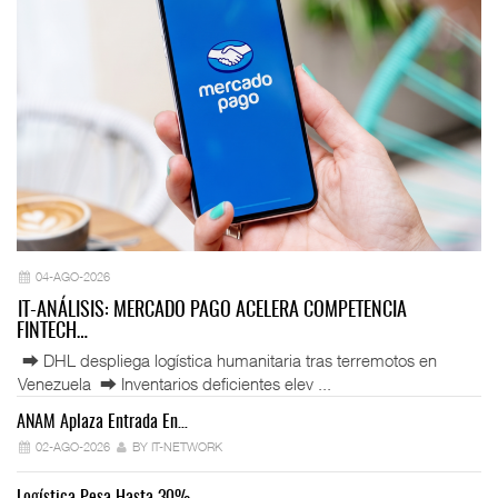
04-AGO-2026
IT-ANÁLISIS: MERCADO PAGO ACELERA COMPETENCIA
FINTECH…
⮕ DHL despliega logística humanitaria tras terremotos en
Venezuela ⮕ Inventarios deficientes elev ...
ANAM Aplaza Entrada En…
IT
02-AGO-2026
BY IT-NETWORK