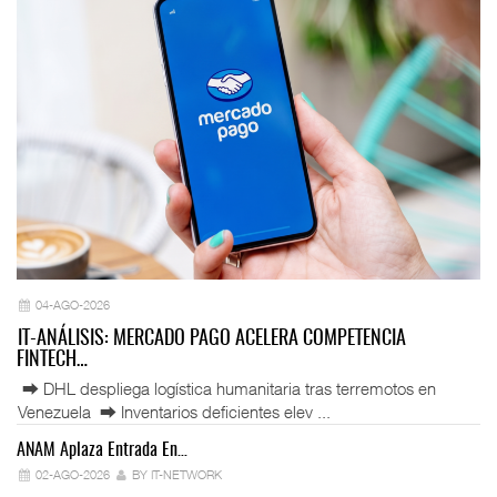
04-AGO-2026
IT-ANÁLISIS: MERCADO PAGO ACELERA COMPETENCIA
FINTECH…
⮕ DHL despliega logística humanitaria tras terremotos en
Venezuela ⮕ Inventarios deficientes elev ...
ANAM Aplaza Entrada En…
IT
02-AGO-2026
BY IT-NETWORK