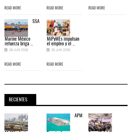
READ MORE
READ MORE
READ MORE
SSA
Marine México
MiPyMEs impulsan
refuerza briga ...
el empleo y el ...
29 JUN 2026
26 JUN 2026
READ MORE
READ MORE
RECIENTES
APM