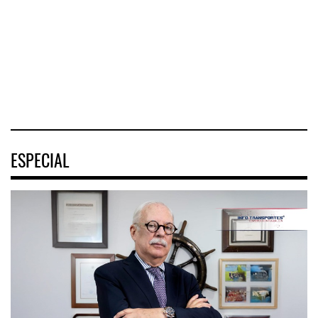
de la Estrategia
portacontenedores
decidió construir
Nacional de
en primer
un proye
Movilidad
semestre
(ENAMOV)
02 AGO 2026
03 AGO 2026
03 AGO 2026
ESPECIAL