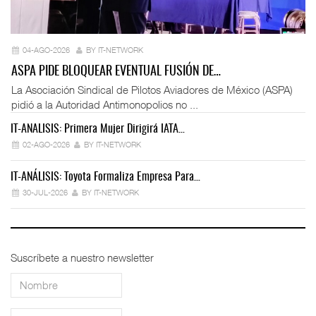
04-AGO-2026
BY IT-NETWORK
ASPA PIDE BLOQUEAR EVENTUAL FUSIÓN DE…
La Asociación Sindical de Pilotos Aviadores de México (ASPA)
pidió a la Autoridad Antimonopolios no ...
IT-ANÁLISIS: Primera Mujer Dirigirá IATA…
IT
02-AGO-2026
BY IT-NETWORK
IT-ANÁLISIS: Toyota Formaliza Empresa Para…
IT
30-JUL-2026
BY IT-NETWORK
Suscríbete a nuestro newsletter