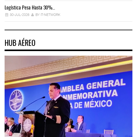
Logística Pesa Hasta 30%…
Ex
30-JUL-2026
BY IT-NETWORK
HUB AÉREO