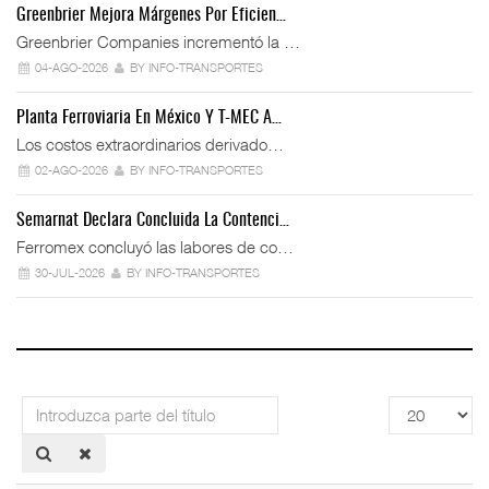
Greenbrier Mejora Márgenes Por Eficien…
Greenbrier Companies incrementó la …
04-AGO-2026
BY INFO-TRANSPORTES
Planta Ferroviaria En México Y T-MEC A…
Los costos extraordinarios derivado…
02-AGO-2026
BY INFO-TRANSPORTES
Semarnat Declara Concluida La Contenci…
Ferromex concluyó las labores de co…
30-JUL-2026
BY INFO-TRANSPORTES
Introduzca
Cantidad
parte
a
del
mostrar
título