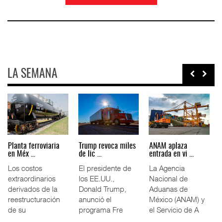
LA SEMANA
EE.UU. plantea
APM Terminals
ExxonMobil lleva
nuevas res ...
incrementa ...
mantenim ...
La Administración
El operador
La reducción del
Federal de
portuario global
consumo de
Ferrocarriles de
APM Terminals
combustible y de
los Estados
incorporó cinco
los costos de
Unidos (
Termina
manteni