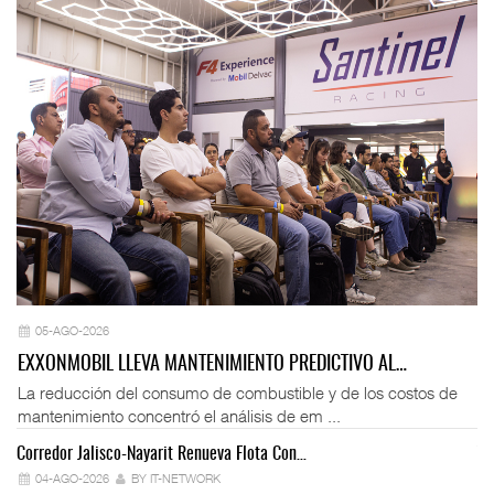
05-AGO-2026
EXXONMOBIL LLEVA MANTENIMIENTO PREDICTIVO AL…
La reducción del consumo de combustible y de los costos de
mantenimiento concentró el análisis de em ...
Corredor Jalisco-Nayarit Renueva Flota Con…
Tr
04-AGO-2026
BY IT-NETWORK