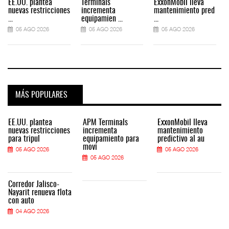
EE.UU. plantea
Terminals
ExxonMobil lleva
nuevas restricciones
incrementa
mantenimiento pred
...
equipamien ...
...
.
05 AGO 2026
05 AGO 2026
05 AGO 2026
MÁS POPULARES
EE.UU. plantea
APM Terminals
ExxonMobil lleva
nuevas restricciones
incrementa
mantenimiento
para tripul
equipamiento para
predictivo al au
movi
05 AGO 2026
05 AGO 2026
05 AGO 2026
Corredor Jalisco-
Nayarit renueva flota
con auto
04 AGO 2026