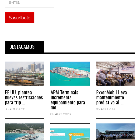
DESTACAMOS
EE.UU. plantea
APM Terminals
ExxonMobil lleva
nuevas restricciones
incrementa
mantenimiento
para trip ...
equipamiento para
predictivo al ...
mo ...
05 AGO 2026
05 AGO 2026
05 AGO 2026