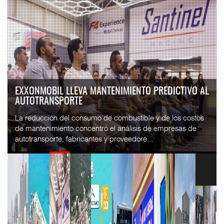
CRUCEROS CRECEN EN CARIBE MIENTRAS BAJAN
FERRYS Y TRÁFICO AÉ...
COZUMEL, Méx. — El arribo de pasajeros en cruceros a la
turística Isla de Cozumel aumentó 9.8% durante el primer
semestre de 2026 frente al mismo peri...