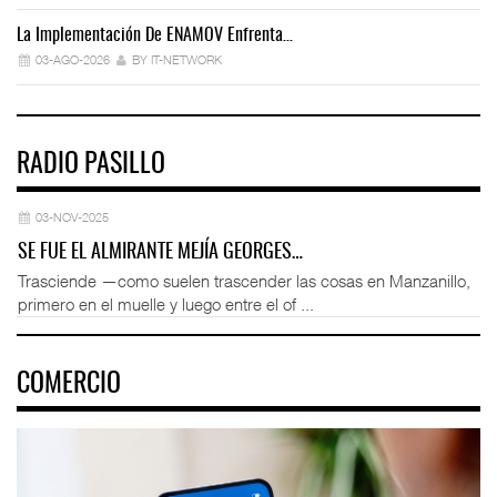
La Implementación De ENAMOV Enfrenta…
Dé
03-AGO-2026
BY IT-NETWORK
RADIO PASILLO
03-NOV-2025
SE FUE EL ALMIRANTE MEJÍA GEORGES…
Trasciende —como suelen trascender las cosas en Manzanillo,
primero en el muelle y luego entre el of ...
COMERCIO