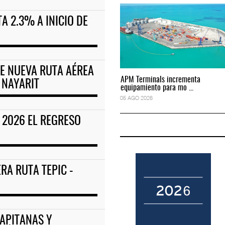
A 2.3% A INICIO DE
to predictivo al au
ExxonMobil lleva mantenimiento predictivo al au
05 AGO 2026
CE NUEVA RUTA AÉREA
APM Terminals incrementa
APM Terminals incrementa
 NAYARIT
equipamiento para mo ...
equipamiento para mo ...
05 AGO 2026
05 AGO 2026
R 2026 EL REGRESO
ERA RUTA TEPIC -
CAPITANAS Y