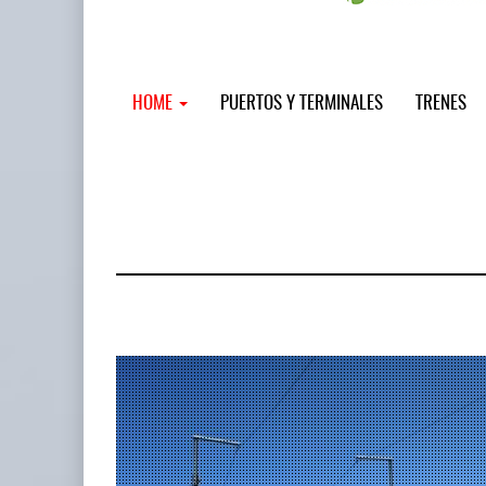
HOME
PUERTOS Y TERMINALES
TRENES
MSC incor
...
12 JUL 