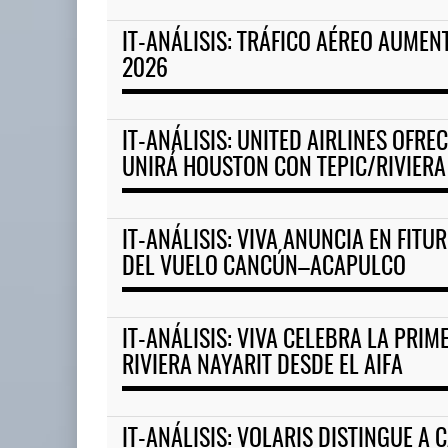
IT-ANÁLISIS: TRÁFICO AÉREO AUMENT
ExxonMobil lleva mantenimien
2026
05 AGO 2026
IT-ANÁLISIS: UNITED AIRLINES OFRE
APM Terminals incrementa
UNIRÁ HOUSTON CON TEPIC/RIVIERA
equipamiento para mo ...
05 AGO 2026
IT-ANÁLISIS: VIVA ANUNCIA EN FITU
DEL VUELO CANCÚN–ACAPULCO
IT-ANÁLISIS: VIVA CELEBRA LA PRIM
RIVIERA NAYARIT DESDE EL AIFA
IT-ANÁLISIS: VOLARIS DISTINGUE A 