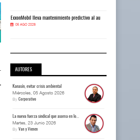
ExxonMobil lleva mantenimiento predictivo al au
ExxonMobil ll
05 AGO 2026
05 AGO 2026
APM Terminals incrementa
APM Terminals incrementa
equipamiento para mo ...
equipamiento para mo ...
05 AGO 2026
05 AGO 2026
AUTORES
Kanasín, evitar crisis ambiental
Miércoles, 05 Agosto 2026
By
Corporativo
La nueva fuerza sindical que asoma en lo...
Martes, 23 Junio 2026
By
Van y Vienen