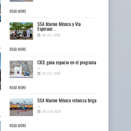
READ MORE
READ MORE
SSA Marine México y Vía
IT-ANÁLISIS: Puerto Lázaro
IT-ANÁLISIS: Puerto Lázaro
Esperanz ...
Cárdenas incorpora ...
Cárdenas incorpora ...
06 JUL 2026
06 AGO 2026
06 AGO 2026
READ MORE
READ MORE
ma
CICE gana espacio en el programa
...
02 JUL 2026
READ MORE
READ MORE
La ATTRAPI licita red de
La ATTRAPI licita red de
ga
SSA Marine México refuerza briga
telecomunicaciones p ...
telecomunicaciones p ...
...
06 AGO 2026
06 AGO 2026
29 JUN 2026
READ MORE
READ MORE