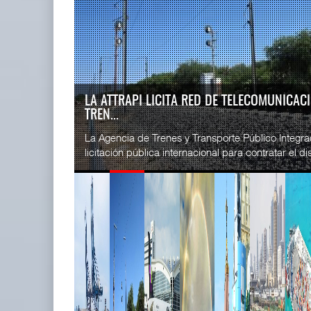
READ MORE
SSA Marin
IT-ANÁLISIS: Puerto Lázaro
Esperanz ..
Cárdenas incorpora ...
06 JUL 
06 AGO 2026
IT-ANÁLISIS: VOLARIS ABRIRÁ RUTA ENTRE
G...
READ MORE
⮕ IA y automatización redefinen operación aero
CICE gana
exhibe Challenger 3500 en LABACE 2026 Volaris a
...
02 JUL 
READ MORE
La ATTRAPI licita red de
SSA Marin
telecomunicaciones p ...
...
06 AGO 2026
29 JUN 
READ MORE