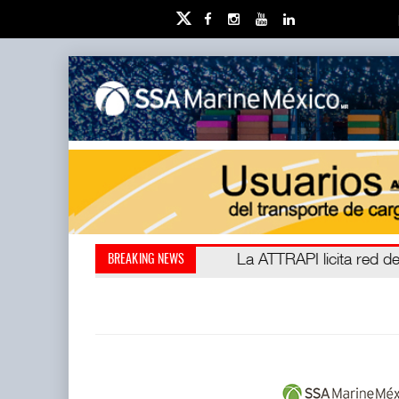
IT-ANÁLISIS: Puerto Láza
La ATTRAPI licita red de
BREAKING NEWS
(ATTRAPI) abrió