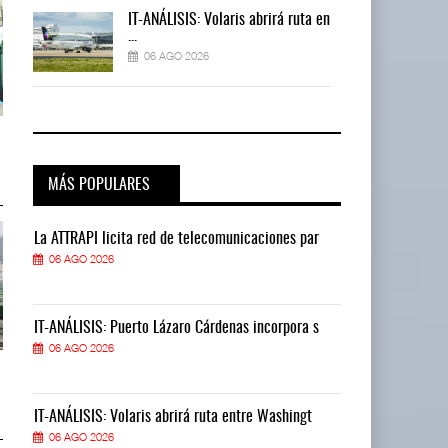
 en
IT-ANÁLISIS: Volaris abrirá ruta en
...
06 AGO 2026
TMAZ eleva 77% movimiento de
TMAZ eleva 77% movimiento de
carga suelta y s ...
carga suelta y s ...
05 AGO 2026
05 AGO 2026
MÁS POPULARES
La ATTRAPI licita red de telecomunicaciones par
La ATTRAPI lic
06 AGO 2026
06 AGO 2026
IT-ANÁLISIS: Puerto Lázaro Cárdenas incorpora s
IT-ANÁLISIS: P
06 AGO 2026
06 AGO 2026
EE.UU. plantea nuevas
EE.UU. plantea nuevas
restricciones para trip ...
restricciones para trip ...
05 AGO 2026
05 AGO 2026
IT-ANÁLISIS: Volaris abrirá ruta entre Washingt
IT-ANÁLISIS: V
06 AGO 2026
06 AGO 2026